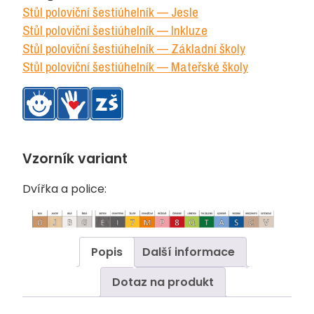
deska
Stůl poloviční šestiúhelník — Jesle
barevná
Stůl poloviční šestiúhelník — Inkluze
množství
Stůl poloviční šestiúhelník — Základní školy
Stůl poloviční šestiúhelník — Mateřské školy
Vzorník variant
Dvířka a police:
Popis
Další informace
Dotaz na produkt