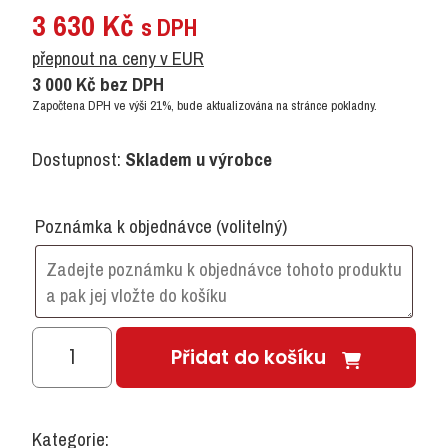
3 630
Kč
s DPH
přepnout na ceny v EUR
3 000
Kč
bez DPH
Započtena DPH ve výši 21%, bude aktualizována na stránce pokladny.
Dostupnost:
Skladem u výrobce
Poznámka k objednávce
(volitelný)
Stůl
Přidat do košíku
poloviční
šestiúhelník
120x52/58
Kategorie: