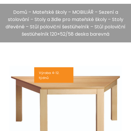
Domů
–
Mateřské školy
–
MOBILIÁŘ
–
Sezení a
stolování
–
Stoly a židle pro mateřské školy
–
Stoly
dřevěné
–
Stůl poloviční šestiúhelník
– Stůl poloviční
šestiúhelník 120×52/58 deska barevná
Výroba 4-12.
týdnů