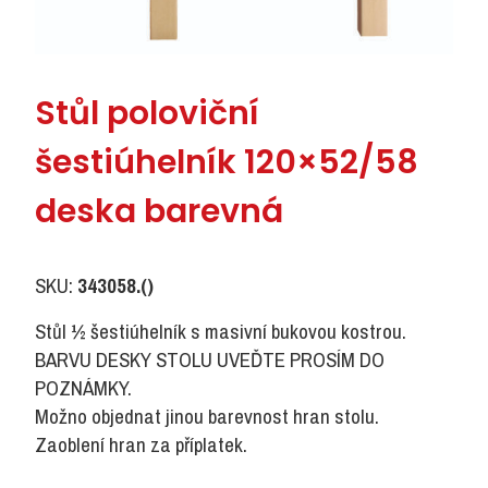
Stůl poloviční
šestiúhelník 120×52/58
deska barevná
SKU:
343058.()
Stůl ½ šestiúhelník s masivní bukovou kostrou.
BARVU DESKY STOLU UVEĎTE PROSÍM DO
POZNÁMKY.
Možno objednat jinou barevnost hran stolu.
Zaoblení hran za příplatek.