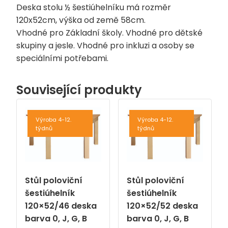
Deska stolu ½ šestiúhelníku má rozměr
120x52cm, výška od země 58cm.
Vhodné pro Základní školy. Vhodné pro dětské
skupiny a jesle. Vhodné pro inkluzi a osoby se
speciálními potřebami.
Související produkty
Výroba 4-12.
Výroba 4-12.
týdnů
týdnů
Stůl poloviční
Stůl poloviční
šestiúhelník
šestiúhelník
120×52/46 deska
120×52/52 deska
barva 0, J, G, B
barva 0, J, G, B