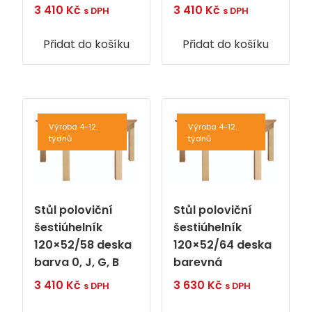
3 410
Kč
3 410
Kč
s DPH
s DPH
Přidat do košíku
Přidat do košíku
Výroba 4-12.
Výroba 4-12.
týdnů
týdnů
Stůl poloviční
Stůl poloviční
šestiúhelník
šestiúhelník
120×52/58 deska
120×52/64 deska
barva 0, J, G, B
barevná
3 410
Kč
3 630
Kč
s DPH
s DPH