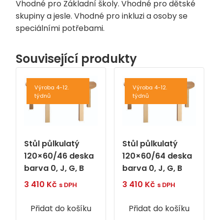
Vhodné pro Základní školy. Vhodné pro dětské
skupiny a jesle. Vhodné pro inkluzi a osoby se
speciálními potřebami.
Související produkty
Výroba 4-12.
Výroba 4-12.
týdnů
týdnů
Stůl půlkulatý
Stůl půlkulatý
120×60/46 deska
120×60/64 deska
barva 0, J, G, B
barva 0, J, G, B
3 410
Kč
3 410
Kč
s DPH
s DPH
Přidat do košíku
Přidat do košíku