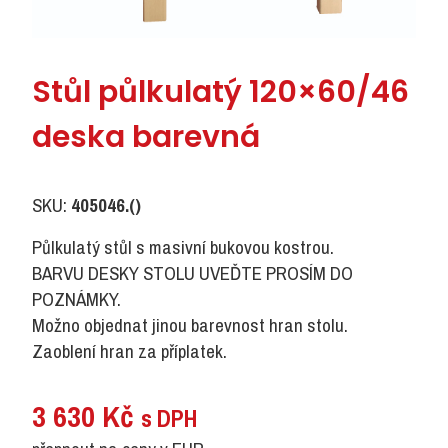
Stůl půlkulatý 120×60/46
deska barevná
SKU:
405046.()
Půlkulatý stůl s masivní bukovou kostrou.
BARVU DESKY STOLU UVEĎTE PROSÍM DO
POZNÁMKY.
Možno objednat jinou barevnost hran stolu.
Zaoblení hran za příplatek.
3 630
Kč
s DPH