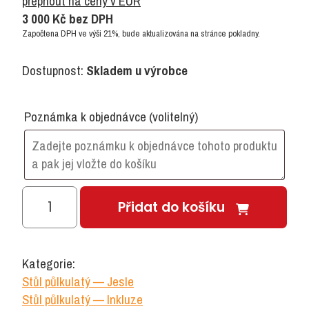
přepnout na ceny v EUR
3 000
Kč
bez DPH
Započtena DPH ve výši 21%, bude aktualizována na stránce pokladny.
Dostupnost:
Skladem u výrobce
Poznámka k objednávce
(volitelný)
Stůl
Přidat do košíku
půlkulatý
120x60/46
deska
Kategorie:
barevná
Stůl půlkulatý — Jesle
množství
Stůl půlkulatý — Inkluze