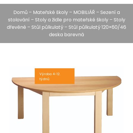
Domů
–
Mateřské školy
–
MOBILIÁŘ
–
Sezení a
stolování
–
Stoly a židle pro mateřské školy
–
Stoly
dřevěné
–
Stůl půlkulatý
– Stůl půlkulatý 120×60/46
deska barevná
Výroba 4-12.
týdnů