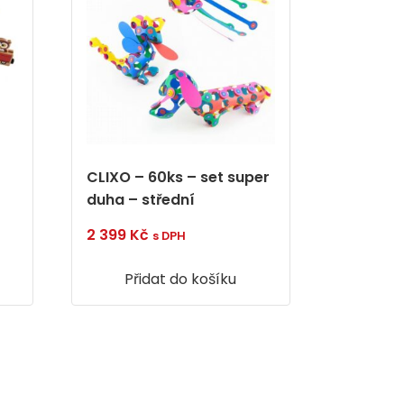
CLIXO – 60ks – set super
duha – střední
2 399
Kč
s DPH
Přidat do košíku