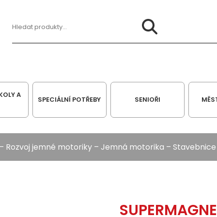
Hledat:
KOLY A
SPECIÁLNÍ POTŘEBY
SENIOŘI
MĚS
–
Rozvoj jemné motoriky
–
Jemná motorika
–
Stavebnice
SUPERMAGNE