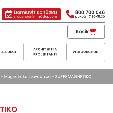
Domluvit schůzku
800 700 046
s obchodním zástupcem
po-pá 7:30-15:30
Košík
ARCHITEKTI A
TA A OBCE
VELKOOBCHOD
PROJEKTANTI
–
Magnetické stavebnice
– SUPERMAGNETIKO
TIKO