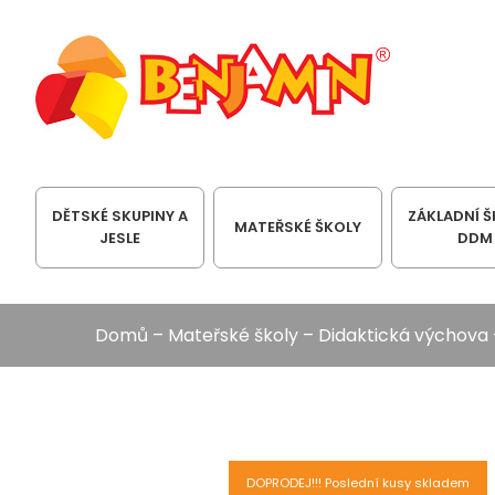
DĚTSKÉ SKUPINY A
ZÁKLADNÍ Š
MATEŘSKÉ ŠKOLY
JESLE
DDM
Domů
–
Mateřské školy
–
Didaktická výchova
DOPRODEJ!!! Poslední kusy skladem