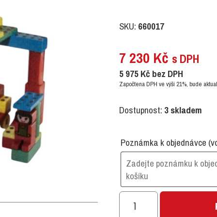
SKU:
660017
7 230
Kč
s DPH
5 975
Kč
bez DPH
Započtena DPH ve výši 21%, bude aktual
Dostupnost:
3 skladem
Poznámka k objednávce
(v
SUPERMAGNETIKO
množství