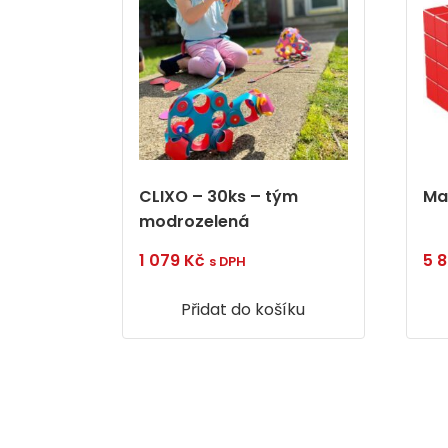
CLIXO – 30ks – tým
Ma
modrozelená
1 079
Kč
5 
s DPH
Přidat do košíku