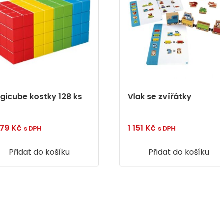
gicube kostky 128 ks
Vlak se zvířátky
879
Kč
1 151
Kč
s DPH
s DPH
Přidat do košíku
Přidat do košíku