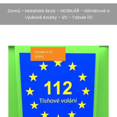
Domů
–
Mateřské školy
–
MOBILIÁŘ
–
Námětové a
výukové koutky
–
IZS
– Tabule 112
Výroba 4-12.
týdnů