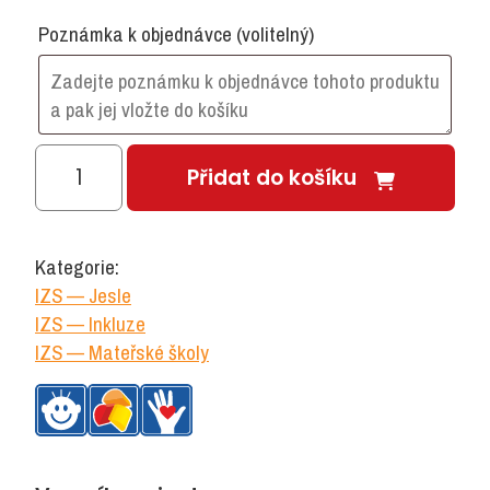
Poznámka k objednávce
(volitelný)
Tabule
Přidat do košíku
112
množství
Kategorie:
IZS — Jesle
IZS — Inkluze
IZS — Mateřské školy