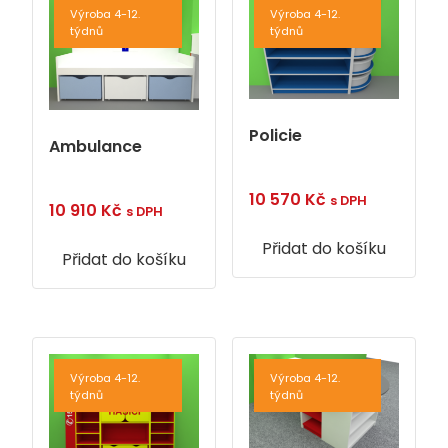
Výroba 4-12.
Výroba 4-12.
týdnů
týdnů
Policie
Ambulance
10 570
Kč
s DPH
10 910
Kč
s DPH
Přidat do košíku
Přidat do košíku
Výroba 4-12.
Výroba 4-12.
týdnů
týdnů