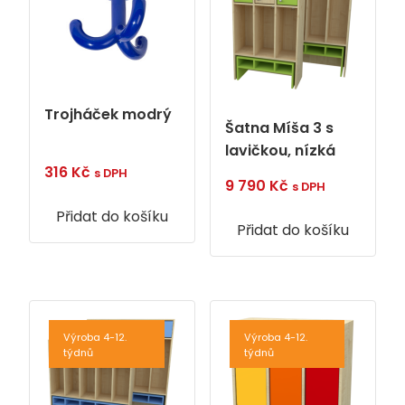
Trojháček modrý
Šatna Míša 3 s
lavičkou, nízká
316
Kč
s DPH
9 790
Kč
s DPH
Přidat do košíku
Přidat do košíku
Výroba 4-12.
Výroba 4-12.
týdnů
týdnů