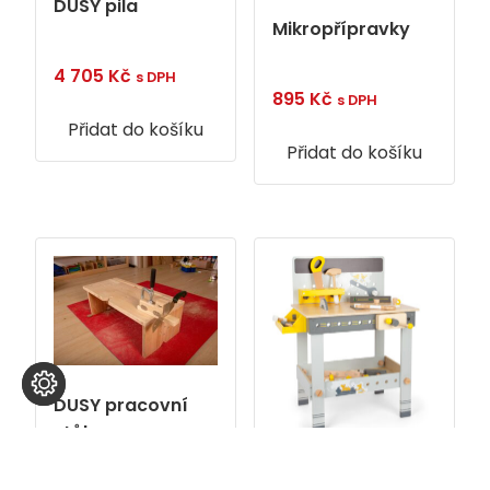
DUSY pila
Mikropřípravky
4 705
Kč
s DPH
895
Kč
s DPH
Přidat do košíku
Přidat do košíku
DUSY pracovní
stůl
13 250
Kč
s DPH
Ponk domácího