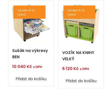
Výroba 4-12.
Výroba 4-12.
týdnů
týdnů
Sušák na výkresy
VOZÍK NA KNIHY
BEN
VELKÝ
10 040
Kč
s DPH
6 120
Kč
s DPH
Přidat do košíku
Přidat do košíku