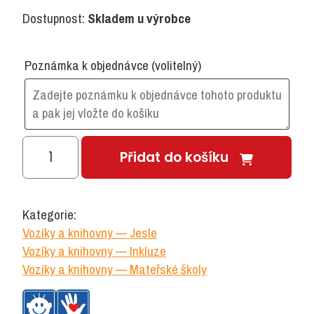
Dostupnost:
Skladem u výrobce
Poznámka k objednávce
(volitelný)
Vozík
Přidat do košíku
na
pitný
režim
Kategorie:
množství
Vozíky a knihovny — Jesle
Vozíky a knihovny — Inkluze
Vozíky a knihovny — Mateřské školy