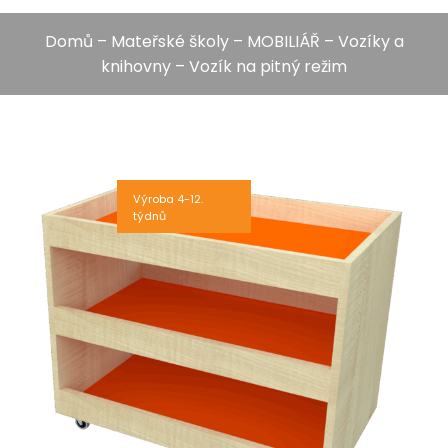
Domů
–
Mateřské školy
–
MOBILIÁŘ
–
Vozíky a
knihovny
– Vozík na pitný režim
Výroba 4-12.
týdnů