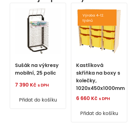
Výroba 4-12.
týdnů
Sušák na výkresy
Kastlíková
mobilní, 25 polic
skříňka na boxy s
kolečky,
7 390
Kč
s DPH
1020x450x1000mm
6 660
Kč
s DPH
Přidat do košíku
Přidat do košíku