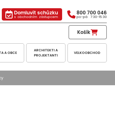
Domluvit schůzku
800 700 046
s obchodním zástupcem
po-pá 7:30-15:30
Košík
ARCHITEKTI A
TA A OBCE
VELKOOBCHOD
PROJEKTANTI
ky