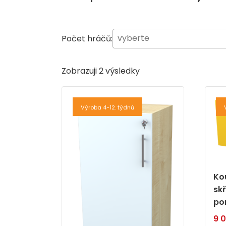
Počet hráčů:
Zobrazuji 2 výsledky
Výroba 4-12. týdnů
Ko
sk
po
9 