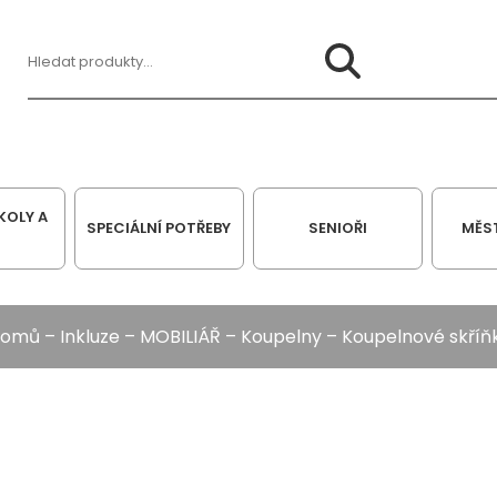
Hledat:
KOLY A
SPECIÁLNÍ POTŘEBY
SENIOŘI
MĚS
omů
–
Inkluze
–
MOBILIÁŘ
–
Koupelny
– Koupelnové skříň