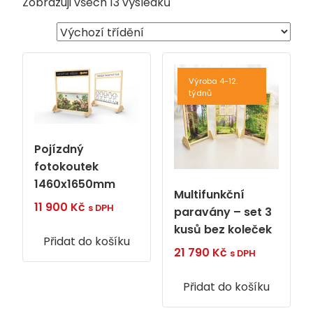
Zobrazuji všech 13 výsledků
Výroba 4-12.
týdnů
Pojízdný
fotokoutek
1460x1650mm
Multifunkční
11 900
Kč
s DPH
paravány – set 3
kusů bez koleček
Přidat do košíku
21 790
Kč
s DPH
Přidat do košíku