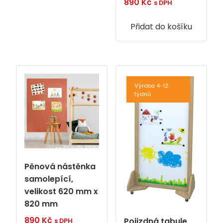
890
Kč
s DPH
Přidat do košíku
Výroba 4-12.
týdnů
Pěnová nástěnka
samolepící,
velikost 620 mm x
820 mm
890
Kč
Pojizdná tabule
s DPH