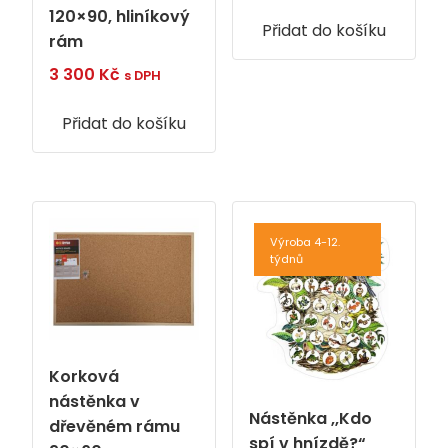
120×90, hliníkový
Přidat do košíku
rám
3 300
Kč
s DPH
Přidat do košíku
Výroba 4-12.
týdnů
Korková
nástěnka v
Nástěnka ,,Kdo
dřevěném rámu
spí v hnízdě?“