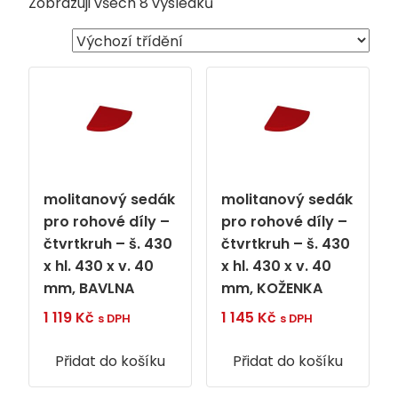
Zobrazuji všech 8 výsledků
molitanový sedák
molitanový sedák
pro rohové díly –
pro rohové díly –
čtvrtkruh – š. 430
čtvrtkruh – š. 430
x hl. 430 x v. 40
x hl. 430 x v. 40
mm, BAVLNA
mm, KOŽENKA
1 119
Kč
1 145
Kč
s DPH
s DPH
Přidat do košíku
Přidat do košíku