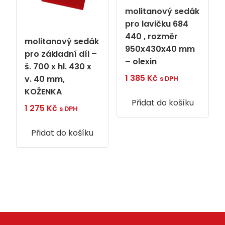
molitanový sedák
pro lavičku 684
440 , rozměr
molitanový sedák
950x430x40 mm
pro základní díl –
– olexin
š. 700 x hl. 430 x
1 385
Kč
v. 40 mm,
s DPH
KOŽENKA
Přidat do košíku
1 275
Kč
s DPH
Přidat do košíku