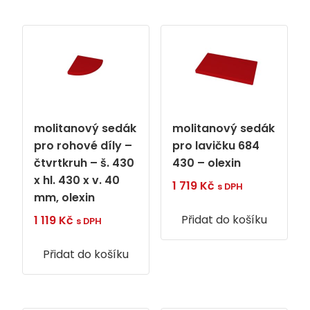
molitanový sedák
molitanový sedák
pro rohové díly –
pro lavičku 684
čtvrtkruh – š. 430
430 – olexin
x hl. 430 x v. 40
1 719
Kč
s DPH
mm, olexin
Přidat do košíku
1 119
Kč
s DPH
Přidat do košíku