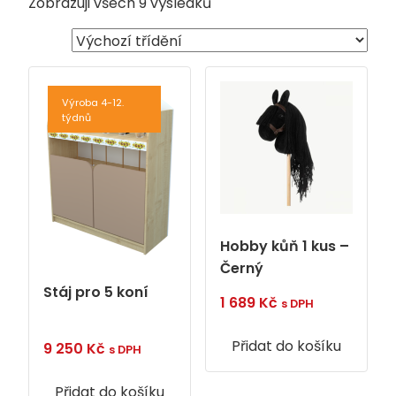
Zobrazuji všech 9 výsledků
Výroba 4-12.
týdnů
Hobby kůň 1 kus –
Černý
Stáj pro 5 koní
1 689
Kč
s DPH
Přidat do košíku
9 250
Kč
s DPH
Přidat do košíku