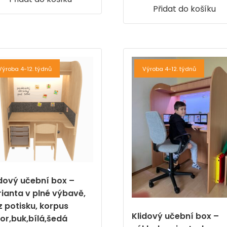
Přidat do košíku
Výroba 4-12. týdnů
Výroba 4-12. týdnů
idový učební box –
rianta v plné výbavě,
z potisku, korpus
Klidový učební box –
vor,buk,bílá,šedá