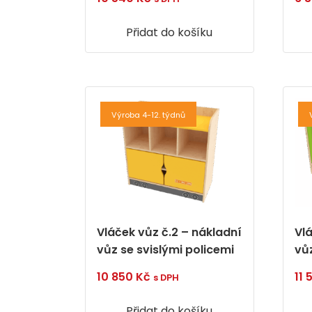
Přidat do košíku
Výroba 4-12. týdnů
Vláček vůz č.2 – nákladní
Vl
vůz se svislými policemi
vů
10 850
Kč
11
s DPH
Přidat do košíku