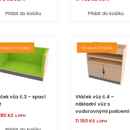
Přidat do košíku
Přidat do košíku
Výroba 4-12. týdnů
Výroba 4-12. týdnů
áček vůz č.3 – spací
Vláček vůz č.4 –
z
nákladní vůz s
vodorovnými policemi
 580
Kč
s DPH
11 150
Kč
s DPH
Přidat do košíku