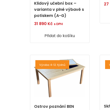
Klidový učební box –
27
varianta v plné výbavě s
potiskem (A-G)
31 890
Kč
s DPH
Přidat do košíku
Výroba 4-12. týdnů
Sk
Ostrov poznání BEN