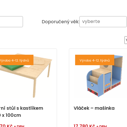
Doporučený věk:
Výroba 4-12. týdnů
Výroba 4-12. týdnů
ní stůl s kastlíkem
Vláček – mašinka
0 x 100cm
370
Kč
17 780
Kč
s DPH
s DPH