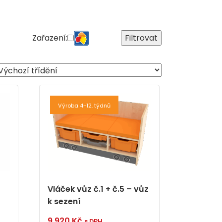
Zařazení:
Filtrovat
Výroba 4-12. týdnů
Vláček vůz č.1 + č.5 – vůz
k sezení
9 920
Kč
s DPH