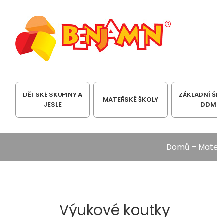
DĚTSKÉ SKUPINY A
ZÁKLADNÍ Š
MATEŘSKÉ ŠKOLY
JESLE
DDM
Domů
–
Mate
Výukové koutky