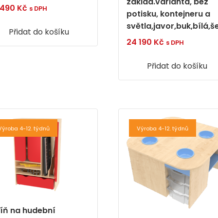
základ.varianta, bez
 490
Kč
s DPH
potisku, kontejneru a
světla,javor,buk,bílá,
Přidat do košíku
24 190
Kč
s DPH
Přidat do košíku
Výroba 4-12. týdnů
Výroba 4-12. týdnů
říň na hudební