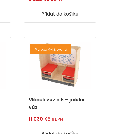
Přidat do košíku
Výroba 4-12. týdnů
Vláček vůz č.6 – jídelní
vůz
11 030
Kč
s DPH
Přidat do košíku