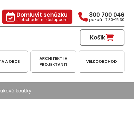
Domluvit schůzku
800 700 046
s obchodním zástupcem
po-pá 7:30-15:30
Košík
ARCHITEKTI A
TA A OBCE
VELKOOBCHOD
PROJEKTANTI
ukové koutky