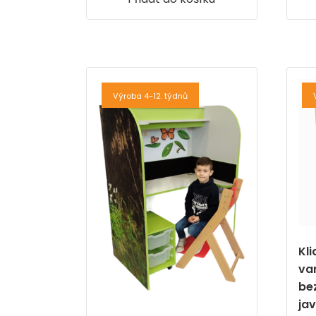
Výroba 4-12. týdnů
Kl
va
be
ja