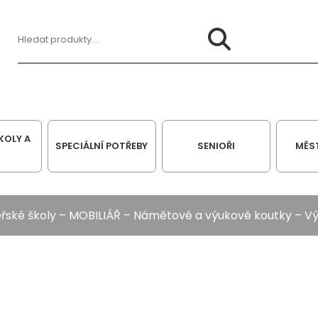
Hledat:
KOLY A
SPECIÁLNÍ POTŘEBY
SENIOŘI
MĚS
řské školy
–
MOBILIÁŘ
–
Námětové a výukové koutky
– Vý