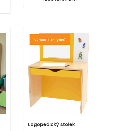
Výroba 4-12. týdnů
Logopedický stolek