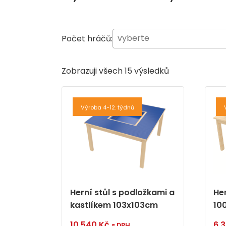
Počet hráčů:
Zobrazuji všech 15 výsledků
Výroba 4-12. týdnů
Herní stůl s podložkami a
Her
kastlíkem 103x103cm
10
10 540
Kč
6 
s DPH