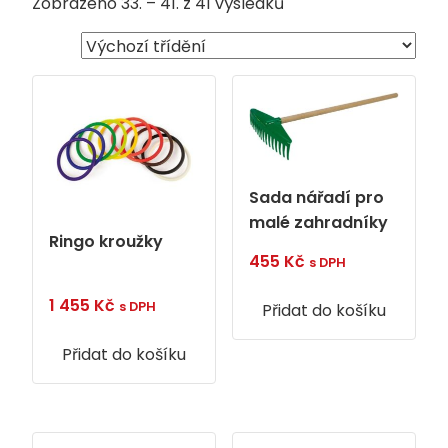
Zobrazeno 33. – 41. z 41 výsledků
Sada nářadí pro
malé zahradníky
Ringo kroužky
455
Kč
s DPH
1 455
Kč
s DPH
Přidat do košíku
Přidat do košíku