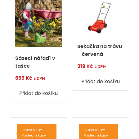
Sekačka na trávu
– červená
Sázecí nářadí v
tašce
319
Kč
s DPH
665
Kč
s DPH
Přidat do košíku
Přidat do košíku
DOPRODEJ!!
DOPRODEJ!!!
Poslední kusy
Poslední kusy