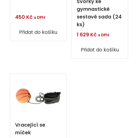
Svorky ke
gymnastické
sestavě sada (24
450
Kč
s DPH
ks)
Přidat do košíku
1 629
Kč
s DPH
Přidat do košíku
Vracející se
míček