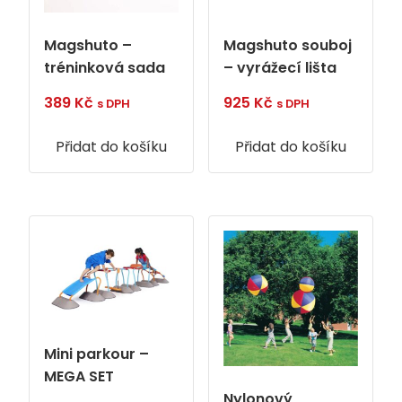
Magshuto –
Magshuto souboj
tréninková sada
– vyrážecí lišta
389
Kč
925
Kč
s DPH
s DPH
Přidat do košíku
Přidat do košíku
Mini parkour –
MEGA SET
Nylonový