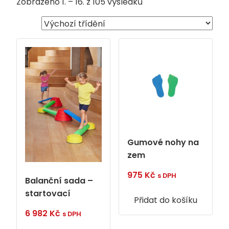
Zobrazeno 1. – 16. z 105 výsledků
Gumové nohy na
zem
975
Kč
s DPH
Balanční sada –
startovací
Přidat do košíku
6 982
Kč
s DPH