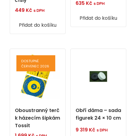
čísly
635
Kč
s DPH
449
Kč
s DPH
Přidat do košíku
Přidat do košíku
DOSTUPNÉ
ČERVENEC 2026
Oboustranný terč
Obří dáma – sada
k házecím šipkám
figurek 24 × 10 cm
Tossit
9 319
Kč
s DPH
1 699
Kč
s DPH