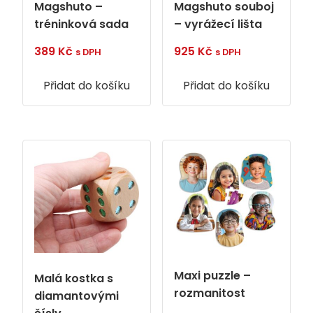
Magshuto –
Magshuto souboj
tréninková sada
– vyrážecí lišta
389
Kč
925
Kč
s DPH
s DPH
Přidat do košíku
Přidat do košíku
Maxi puzzle –
Malá kostka s
rozmanitost
diamantovými