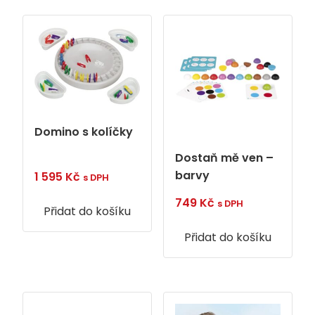
Domino s kolíčky
Dostaň mě ven –
barvy
1 595
Kč
s DPH
749
Kč
s DPH
Přidat do košíku
Přidat do košíku