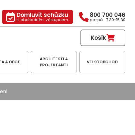
Domluvit schůzku
800 700 046
s obchodním zástupcem
po-pá 7:30-15:30
Košík
ARCHITEKTI A
TA A OBCE
VELKOOBCHOD
PROJEKTANTI
ení