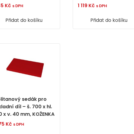
45
Kč
1 119
Kč
s DPH
s DPH
Přidat do košíku
Přidat do košíku
litanový sedák pro
ladní díl – š. 700 x hl.
0 x v. 40 mm, KOŽENKA
275
Kč
s DPH