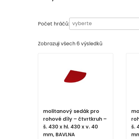
Počet hráčů:
Zobrazuji všech 6 výsledků
molitanový sedák pro
mo
rohové díly – čtvrtkruh –
roh
š. 430 x hl. 430 x v. 40
š. 
mm, BAVLNA
mm