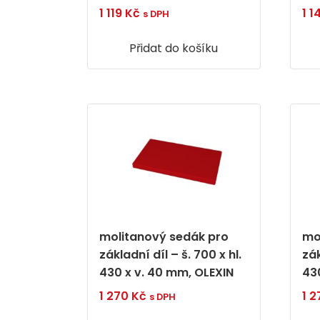
1 119
Kč
1 1
s DPH
Přidat do košíku
molitanový sedák pro
mo
základní díl – š. 700 x hl.
zák
430 x v. 40 mm, OLEXIN
43
1 270
Kč
1 
s DPH