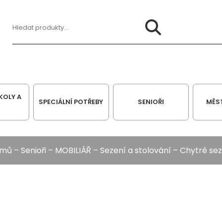
Hledat:
KOLY A
SPECIÁLNÍ POTŘEBY
SENIOŘI
MĚS
mů
–
Senioři
–
MOBILIÁŘ
–
Sezení a stolování
– Chytré sez