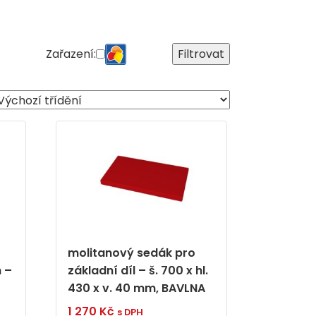
Zařazení:
Filtrovat
molitanový sedák pro
h –
základní díl – š. 700 x hl.
430 x v. 40 mm, BAVLNA
1 270
Kč
s DPH