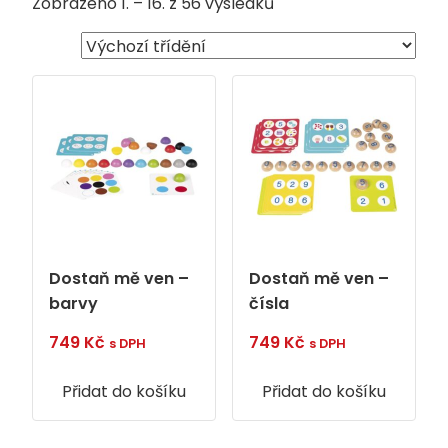
Zobrazeno 1. – 16. z 56 výsledků
Dostaň mě ven –
Dostaň mě ven –
barvy
čísla
749
Kč
749
Kč
s DPH
s DPH
Přidat do košíku
Přidat do košíku