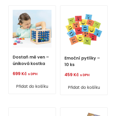
Dostaň mě ven –
Emoční pytlíky –
úniková kostka
10 ks
699
Kč
s DPH
459
Kč
s DPH
Přidat do košíku
Přidat do košíku