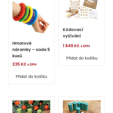
Kódovací
vyšívání
Hmatové
1 649
Kč
s DPH
náramky – sada 5
kusů
Přidat do košíku
235
Kč
s DPH
Přidat do košíku