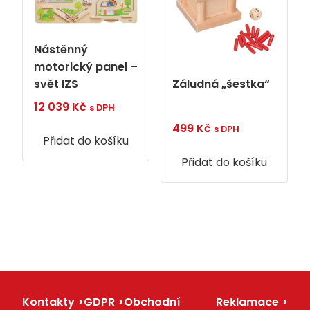
Nástěnný
motorický panel –
svět IZS
Záludná „šestka“
12 039
Kč
s DPH
499
Kč
s DPH
Přidat do košíku
Přidat do košíku
Kontakty
GDPR
Obchodní
Reklamace