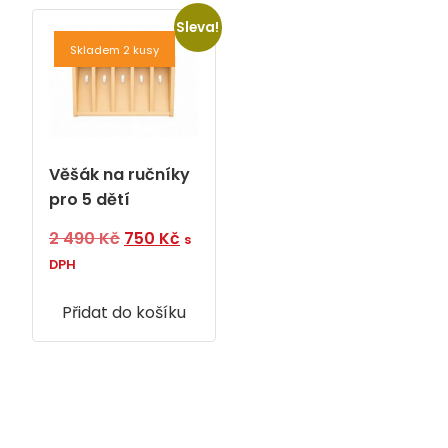
Sleva!
Skladem 2 kusy
Věšák na ručníky
pro 5 dětí
Původní
Aktuální
2 490
Kč
750
Kč
s
cena
cena
DPH
byla:
je:
Přidat do košíku
2
750 Kč.
490 Kč.