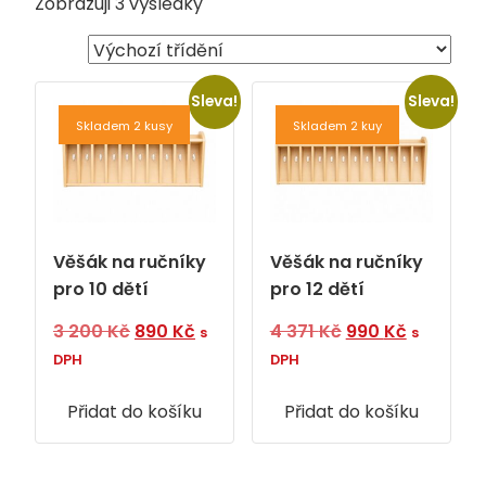
Zobrazuji 3 výsledky
Sleva!
Sleva!
Skladem 2 kusy
Skladem 2 kuy
Věšák na ručníky
Věšák na ručníky
pro 10 dětí
pro 12 dětí
Původní
Aktuální
Původní
Aktuální
3 200
Kč
890
Kč
4 371
Kč
990
Kč
s
s
cena
cena
cena
cena
DPH
DPH
byla:
je:
byla:
je:
Přidat do košíku
3
890 Kč.
Přidat do košíku
4
990 Kč.
200 Kč.
371 Kč.