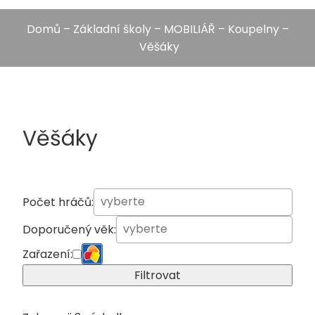
Domů
–
Základní školy
–
MOBILIÁŘ
–
Koupelny
–
Věšáky
Věšáky
Počet hráčů:
Doporučený věk:
Zařazení:
Filtrovat