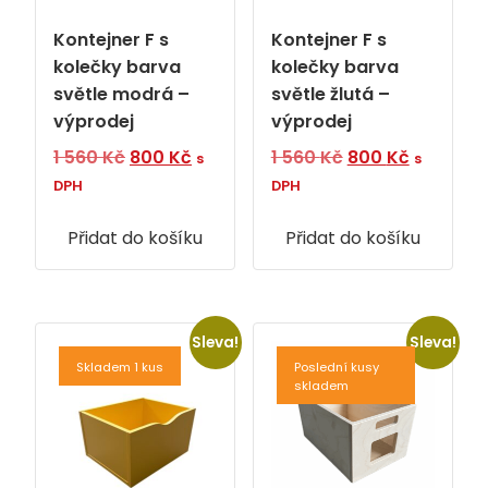
Kontejner F s
Kontejner F s
kolečky barva
kolečky barva
světle modrá –
světle žlutá –
výprodej
výprodej
Původní
Aktuální
Původní
Aktuální
1 560
Kč
800
Kč
1 560
Kč
800
Kč
s
s
cena
cena
cena
cena
DPH
DPH
byla:
je:
byla:
je:
Přidat do košíku
1
800 Kč.
Přidat do košíku
1
800 Kč.
560 Kč.
560 Kč.
Sleva!
Sleva!
Skladem 1 kus
Poslední kusy
skladem