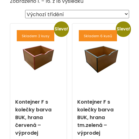
Zobrazeno 1. – 16. z 18 výsledků
Sleva!
Sleva!
Skladem 2 kusy
Skladem 6 kusů
Kontejner F s
Kontejner F s
kolečky barva
kolečky barva
BUK, hrana
BUK, hrana
červená –
tm.zelená –
výprodej
výprodej