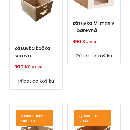
zásuvka M, masiv
– barevná
990
Kč
s DPH
Zásuvka kočka
surová
Přidat do košíku
900
Kč
s DPH
Přidat do košíku
Poslední kusy
Výroba 4-12.
skladem
týdnů