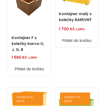
Kontejner malý s
kolečky BAREVNÝ
1 700
Kč
s DPH
Kontejner F s
Přidat do košíku
kolečky barva O,
J, G, B
1 560
Kč
s DPH
Přidat do košíku
Výroba 4-12.
Výroba 4-12.
týdnů
týdnů