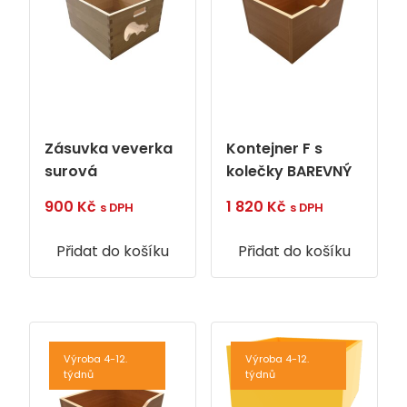
Zásuvka veverka
Kontejner F s
surová
kolečky BAREVNÝ
900
Kč
1 820
Kč
s DPH
s DPH
Přidat do košíku
Přidat do košíku
Výroba 4-12.
Výroba 4-12.
týdnů
týdnů