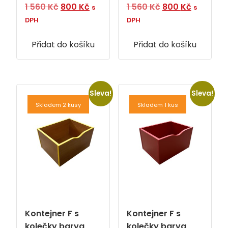
Původní
Aktuální
Původní
Aktuální
1 560
Kč
800
Kč
1 560
Kč
800
Kč
s
s
cena
cena
cena
cena
DPH
DPH
byla:
je:
byla:
je:
Přidat do košíku
1
800 Kč.
Přidat do košíku
1
800 Kč.
560 Kč.
560 Kč.
Sleva!
Sleva!
Skladem 2 kusy
Skladem 1 kus
Kontejner F s
Kontejner F s
kolečky barva
kolečky barva