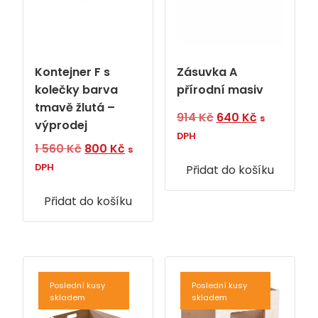
Zásuvka A
Kontejner F s
přírodní masiv
kolečky barva
tmavě žlutá –
Původní
Aktuální
914
Kč
640
Kč
s
výprodej
cena
cena
DPH
Původní
Aktuální
1 560
Kč
800
Kč
s
byla:
je:
cena
cena
DPH
Přidat do košíku
914 Kč.
640 Kč.
byla:
je:
Přidat do košíku
1
800 Kč.
560 Kč.
Poslední kusy
Poslední kusy
skladem
skladem