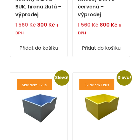
BUK, hrana žlutá –
červená –
výprodej
výprodej
Původní
Aktuální
Původní
Aktuální
1 560
Kč
800
Kč
1 560
Kč
800
Kč
s
s
cena
cena
cena
cena
DPH
DPH
byla:
je:
byla:
je:
Přidat do košíku
1
800 Kč.
Přidat do košíku
1
800 Kč.
560 Kč.
560 Kč.
Sleva!
Sleva!
Skladem 1 kus
Skladem 1 kus