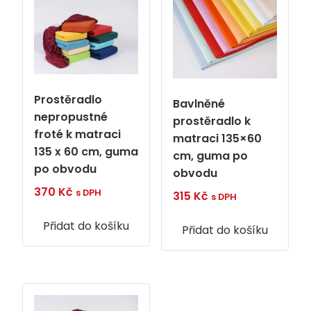
Prostěradlo
Bavlněné
nepropustné
prostěradlo k
froté k matraci
matraci 135×60
135 x 60 cm, guma
cm, guma po
po obvodu
obvodu
370
Kč
s DPH
315
Kč
s DPH
Přidat do košíku
Přidat do košíku