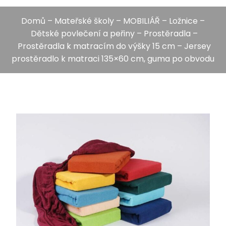
Domů
–
Mateřské školy
–
MOBILIÁŘ
–
Ložnice
–
Dětské povlečení a peřiny
–
Prostěradla
–
Prostěradla k matracím do výšky 15 cm
– Jersey
prostěradlo k matraci 135×60 cm, guma po obvodu