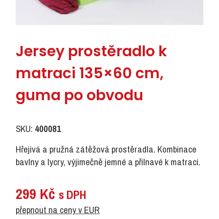
Jersey prostěradlo k
matraci 135×60 cm,
guma po obvodu
SKU:
400081
Hřejivá a pružná zátěžová prostěradla. Kombinace
bavlny a lycry, výjimečně jemné a přilnavé k matraci.
299
Kč
s DPH
přepnout na ceny v EUR