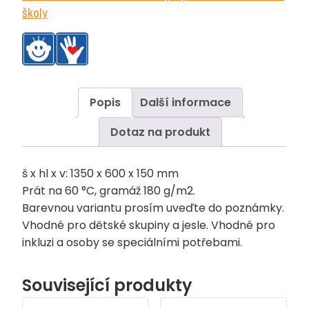
po
školy
obvodu
množství
Popis
Další informace
Dotaz na produkt
š x hl x v: 1350 x 600 x 150 mm
Prát na 60 °C, gramáž 180 g/m2.
Barevnou variantu prosím uveďte do poznámky.
Vhodné pro dětské skupiny a jesle. Vhodné pro
inkluzi a osoby se speciálními potřebami.
Související produkty