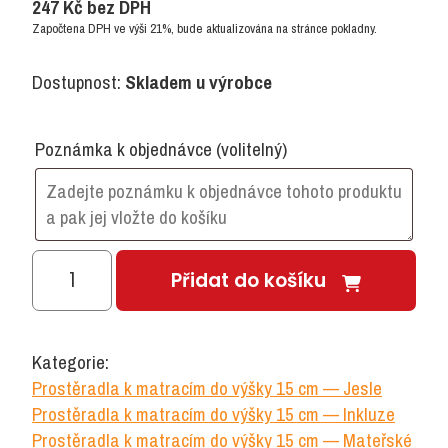
247
Kč
bez DPH
Započtena DPH ve výši 21%, bude aktualizována na stránce pokladny.
Dostupnost:
Skladem u výrobce
Poznámka k objednávce
(volitelný)
Jersey
Přidat do košíku
prostěradlo
k
matraci
Kategorie:
135x60
Prostěradla k matracím do výšky 15 cm — Jesle
cm,
Prostěradla k matracím do výšky 15 cm — Inkluze
guma
Prostěradla k matracím do výšky 15 cm — Mateřské