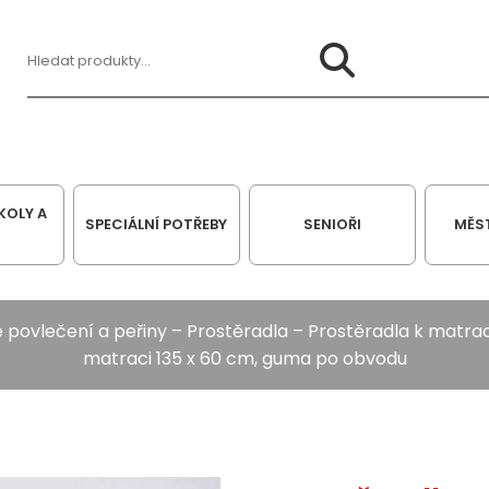
Hledat:
KOLY A
SPECIÁLNÍ POTŘEBY
SENIOŘI
MĚS
 povlečení a peřiny
–
Prostěradla
–
Prostěradla k matra
matraci 135 x 60 cm, guma po obvodu