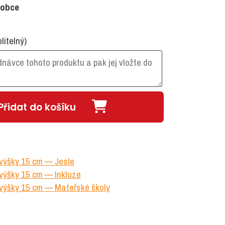
robce
olitelný)
Přidat do košíku
 výšky 15 cm — Jesle
výšky 15 cm — Inkluze
 výšky 15 cm — Mateřské školy