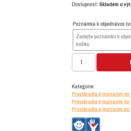
Dostupnost:
Skladem u vý
Poznámka k objednávce
(v
Prostěradlo
nepropustné
froté
k
Kategorie:
matraci
Prostěradla k matracím do
135
Prostěradla k matracím do 
x
Prostěradla k matracím do
60
cm,