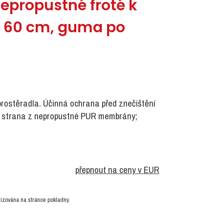
nepropustné froté k
x 60 cm, guma po
prostěradla. Účinná ochrana před znečištění
í strana z nepropustné PUR membrány;
přepnout na ceny v EUR
izována na stránce pokladny.