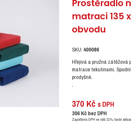
Prostěradlo 
matraci 135 
obvodu
SKU:
400086
Hřejivá a pružná zátěžová 
matrace tekutinami. Spodn
prodyšné.
.
370
Kč
s DPH
306
Kč
bez DPH
Započtena DPH ve výši 21%, bude aktual