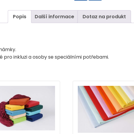
guma
po
Popis
Další informace
Dotaz na produkt
obvodu
množství
známky.
 pro inkluzi a osoby se speciálními potřebami.