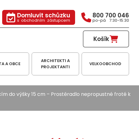
Domluvit schůzku
800 700 046
s obchodním zástupcem
po-pá 7:30-15:30
Košík
ARCHITEKTI A
TA A OBCE
VELKOOBCHOD
PROJEKTANTI
cím do výšky 15 cm
– Prostěradlo nepropustné froté k