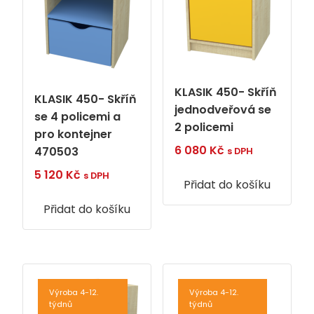
KLASIK 450- Skříň
KLASIK 450- Skříň
jednodveřová se
se 4 policemi a
2 policemi
pro kontejner
6 080
Kč
470503
s DPH
5 120
Kč
s DPH
Přidat do košíku
Přidat do košíku
Výroba 4-12.
Výroba 4-12.
týdnů
týdnů