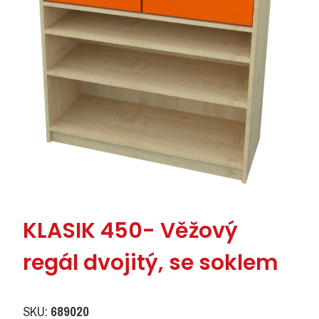
KLASIK 450- Věžový
regál dvojitý, se soklem
SKU:
689020