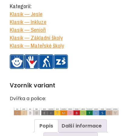
regál
Kategorií:
dvojitý,
Klasik — Jesle
se
Klasik — Inkluze
soklem
Klasik — Senioři
množství
Klasik — Základní školy
Klasik — Mateřské školy
Vzorník variant
Dvířka a police:
Popis
Další informace