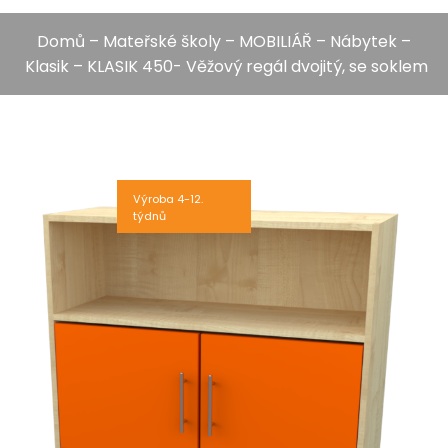
Domů
–
Mateřské školy
–
MOBILIÁŘ
–
Nábytek
–
Klasik
– KLASIK 450- Věžový regál dvojitý, se soklem
Výroba 4-12.
týdnů