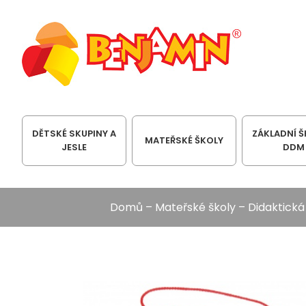
DĚTSKÉ SKUPINY A
ZÁKLADNÍ Š
MATEŘSKÉ ŠKOLY
JESLE
DDM
Domů
–
Mateřské školy
–
Didaktick