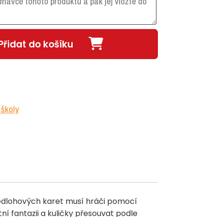
Přidat do košíku
školy
ředlohových karet musí hráči pomocí
í fantazii a kuličky přesouvat podle