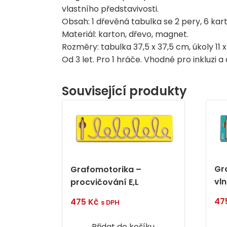
vlastního představivosti.
Obsah: 1 dřevěná tabulka se 2 pery, 6 kar
Materiál: karton, dřevo, magnet.
Rozměry: tabulka 37,5 x 37,5 cm, úkoly 11 x
Od 3 let. Pro 1 hráče. Vhodné pro inkluzi 
Související produkty
Gr
Grafomotorika –
vl
procvičování E,L
47
475
Kč
s DPH
Přidat do košíku