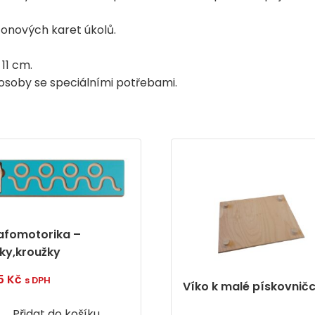
tonových karet úkolů.
 11 cm.
a osoby se speciálními potřebami.
afomotorika –
nky,kroužky
5
Kč
s DPH
Víko k malé pískovnič
Přidat do košíku