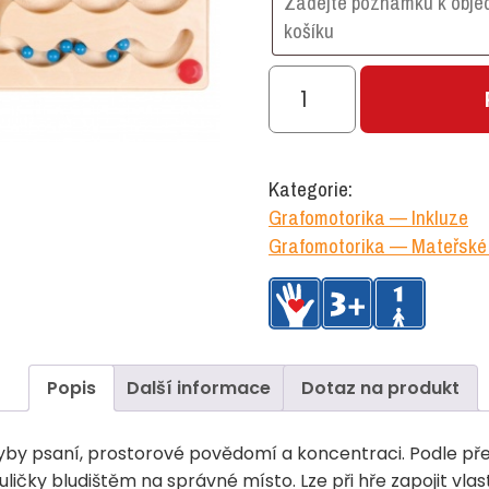
Magnetická
tabulka
-
barevné
Kategorie:
labyrinty
Grafomotorika — Inkluze
množství
Grafomotorika — Mateřské 
Popis
Další informace
Dotaz na produkt
ohyby psaní, prostorové povědomí a koncentraci. Podle p
ky bludištěm na správné místo. Lze při hře zapojit vlastn