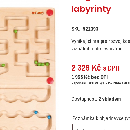
labyrinty
SKU:
522393
Vynikající hra pro rozvoj ko
vizuálního obkreslování.
2 329
Kč
s DPH
1 925
Kč
bez DPH
Započtena DPH ve výši 21%, bude aktual
Dostupnost:
2 skladem
Poznámka k objednávce
(v