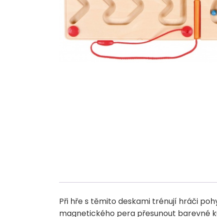
Při hře s těmito deskami trénují hráči p
magnetického pera přesunout barevné kulič