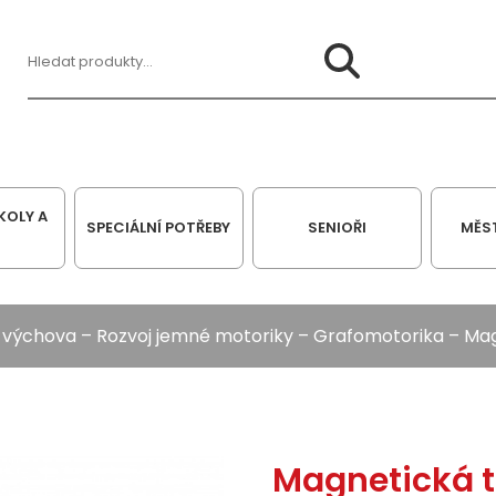
Hledat:
KOLY A
SPECIÁLNÍ POTŘEBY
SENIOŘI
MĚS
á výchova
–
Rozvoj jemné motoriky
–
Grafomotorika
– Mag
Magnetická t