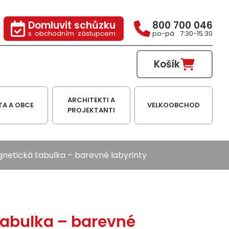
Domluvit schůzku
800 700 046
s obchodním zástupcem
po-pá 7:30-15:30
Košík
ARCHITEKTI A
TA A OBCE
VELKOOBCHOD
PROJEKTANTI
netická tabulka – barevné labyrinty
abulka – barevné