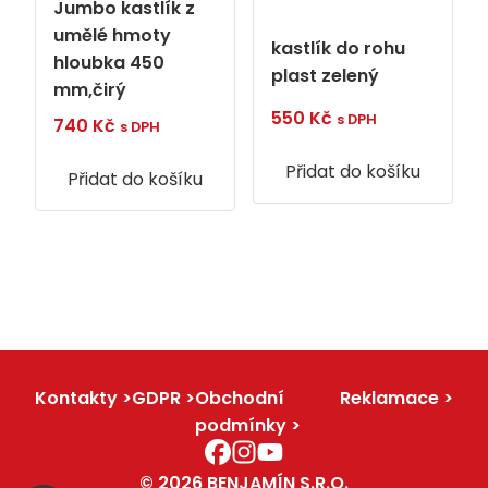
Jumbo kastlík z
umělé hmoty
kastlík do rohu
hloubka 450
plast zelený
mm,čirý
550
Kč
s DPH
740
Kč
s DPH
Přidat do košíku
Přidat do košíku
Kontakty
GDPR
Obchodní
Reklamace
podmínky
© 2026 BENJAMÍN S.R.O.