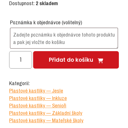
Dostupnost:
2 skladem
Poznámka k objednávce
(volitelný)
Malý
Přidat do košíku
kastlík
hloubka
400
Kategorií:
mm,
Plastové kastlíky — Jesle
zelená
Plastové kastlíky — Inkluze
množství
Plastové kastlíky — Senioři
Plastové kastlíky — Základní školy
Plastové kastlíky — Mateřské školy