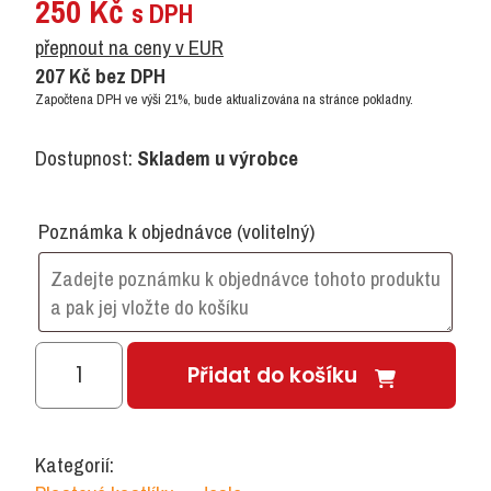
250
Kč
s DPH
přepnout na ceny v EUR
207
Kč
bez DPH
Započtena DPH ve výši 21%, bude aktualizována na stránce pokladny.
Dostupnost:
Skladem u výrobce
Poznámka k objednávce
(volitelný)
Malý
Přidat do košíku
kastlík
z
um.
Kategorií:
hmoty