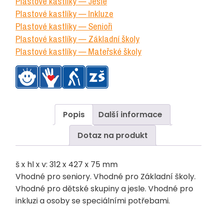
Plastové kastlíky — Jesle
hloubka
Plastové kastlíky — Inkluze
450
Plastové kastlíky — Senioři
mm,
Plastové kastlíky — Základní školy
Plastové kastlíky — Mateřské školy
růžový
množství
Popis
Další informace
Dotaz na produkt
š x hl x v: 312 x 427 x 75 mm
Vhodné pro seniory. Vhodné pro Základní školy.
Vhodné pro dětské skupiny a jesle. Vhodné pro
inkluzi a osoby se speciálními potřebami.