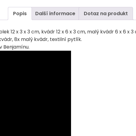
Popis
Další informace
Dotaz na produkt
ek 12 x 3 x 3 cm, kvádr 12 x 6 x 3 cm, malý kvádr 6 x 6 x 3
ádr, 8x malý kvádr, textilní pytlík.
 v Benjamínu.