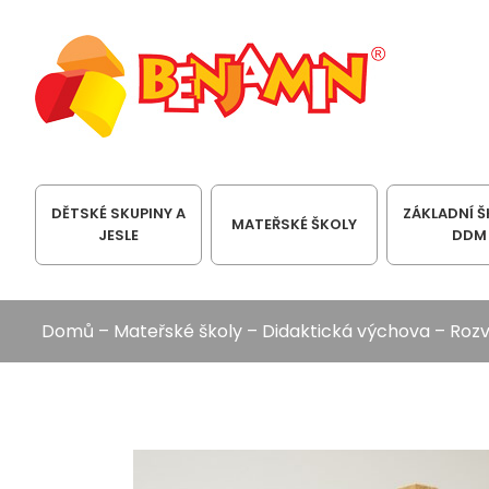
DĚTSKÉ SKUPINY A
ZÁKLADNÍ Š
MATEŘSKÉ ŠKOLY
JESLE
DDM
Domů
–
Mateřské školy
–
Didaktická výchova
–
Rozv