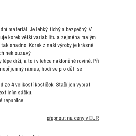
dní materiál. Je lehký, tichý a bezpečný. V
je korek větší variabilitu a zejména malým
 tak snadno. Korek z naší výroby je krásně
rch neklouzavý.
épe drží, a to i v lehce nakloněné rovině. Při
nepříjemný rámus; hodí se pro děti se
 ze 4 velikostí kostiček. Stačí jen vybrat
textilním sáčku.
 republice.
přepnout na ceny v EUR