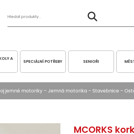
Hledat:
KOLY A
SPECIÁLNÍ POTŘEBY
SENIOŘI
MĚS
oj jemné motoriky
–
Jemná motorika
–
Stavebnice
–
Ost
MCORKS kork