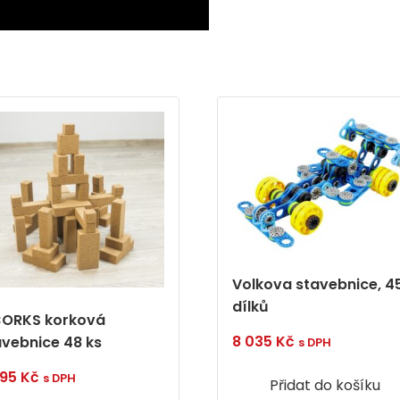
Volkova stavebnice, 4
dílků
ORKS korková
8 035
Kč
avebnice 48 ks
s DPH
995
Kč
s DPH
Přidat do košíku