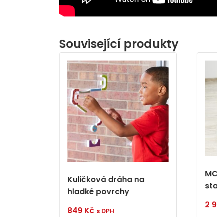
Související produkty
MC
Kuličková dráha na
st
hladké povrchy
2 
849
Kč
s DPH