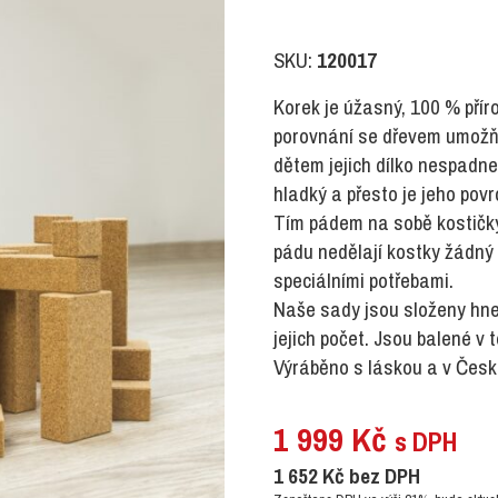
SKU:
120017
Korek je úžasný, 100 % příro
porovnání se dřevem umožňu
dětem jejich dílko nespadne
hladký a přesto je jeho pov
Tím pádem na sobě kostičky l
pádu nedělají kostky žádný 
speciálními potřebami.
Naše sady jsou složeny hned
jejich počet. Jsou balené v 
Výráběno s láskou a v České
1 999
Kč
s DPH
1 652
Kč
bez DPH