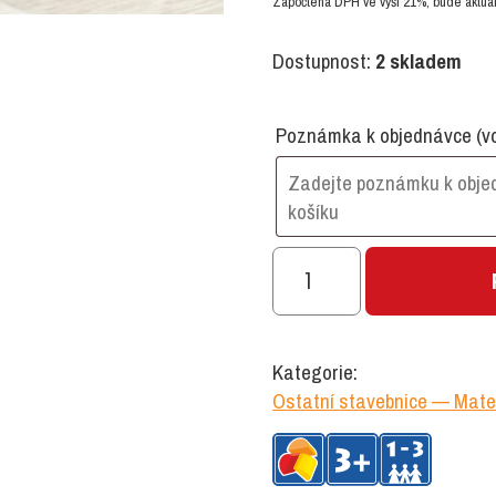
Započtena DPH ve výši 21%, bude aktual
Dostupnost:
2 skladem
Poznámka k objednávce
(v
MCORKS
korková
stavebnice
24
Kategorie:
ks
Ostatní stavebnice — Mate
množství