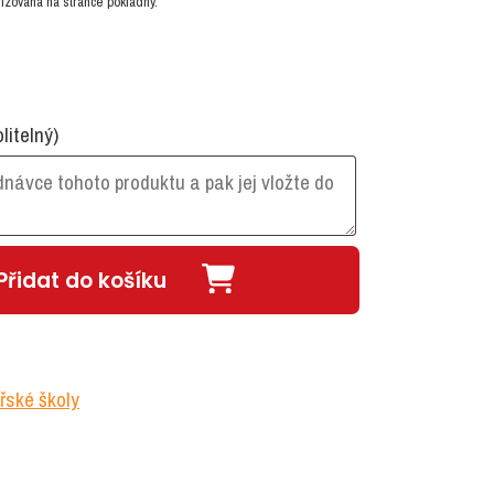
izována na stránce pokladny.
olitelný)
Přidat do košíku
řské školy