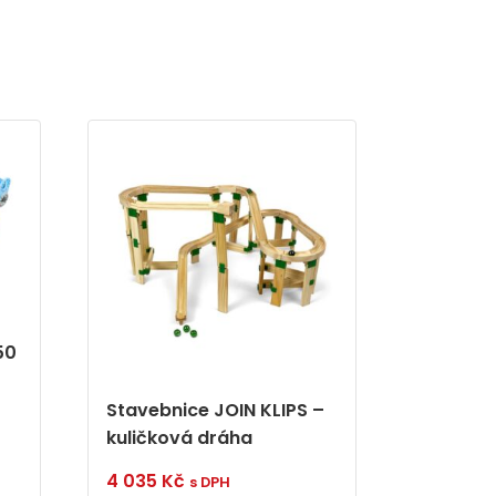
50
Stavebnice JOIN KLIPS –
kuličková dráha
4 035
Kč
s DPH