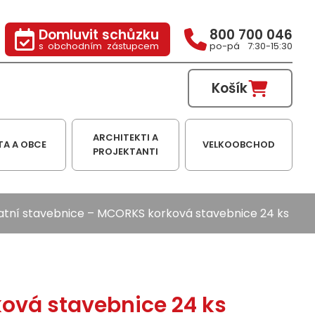
Domluvit schůzku
800 700 046
s obchodním zástupcem
po-pá 7:30-15:30
Košík
ARCHITEKTI A
TA A OBCE
VELKOOBCHOD
PROJEKTANTI
atní stavebnice
– MCORKS korková stavebnice 24 ks
ová stavebnice 24 ks