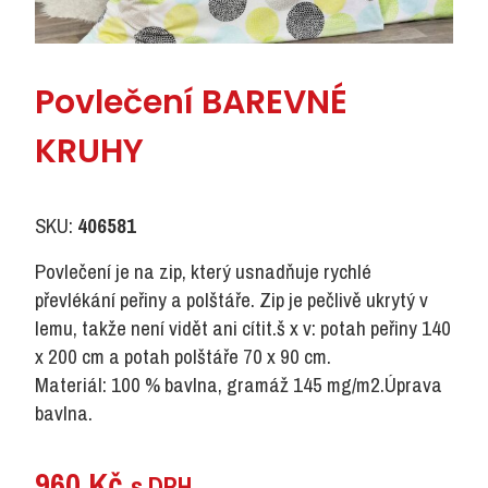
Povlečení BAREVNÉ
KRUHY
SKU:
406581
Povlečení je na zip, který usnadňuje rychlé
převlékání peřiny a polštáře. Zip je pečlivě ukrytý v
lemu, takže není vidět ani cítit.š x v: potah peřiny 140
x 200 cm a potah polštáře 70 x 90 cm.
Materiál: 100 % bavlna, gramáž 145 mg/m2.Úprava
bavlna.
960
Kč
s DPH