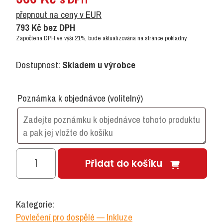
přepnout na ceny v EUR
793
Kč
bez DPH
Započtena DPH ve výši 21%, bude aktualizována na stránce pokladny.
Dostupnost:
Skladem u výrobce
Poznámka k objednávce
(volitelný)
Povlečení
Přidat do košíku
BAREVNÉ
KRUHY
množství
Kategorie:
Povlečení pro dospělé — Inkluze