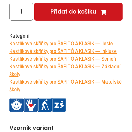
ŠAPITÓ
Přidat do košíku
L
skříň
kastlíková
Kategorií:
2
Kastlíkové skříňky pro ŠAPITÓ A KLASIK — Jesle
sloupce
Kastlíkové skříňky pro ŠAPITÓ A KLASIK — Inkluze
množství
Kastlíkové skříňky pro ŠAPITÓ A KLASIK — Senioři
Kastlíkové skříňky pro ŠAPITÓ A KLASIK — Základní
školy
Kastlíkové skříňky pro ŠAPITÓ A KLASIK — Mateřské
školy
Vzorník variant