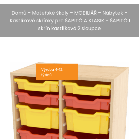
Domů
–
Mateřské školy
–
MOBILIÁŘ
–
Nábytek
–
Kastlíkové skříňky pro ŠAPITÓ A KLASIK
– ŠAPITÓ L
skříň kastlíková 2 sloupce
Výroba 4-12.
týdnů