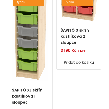
týdnů
týdnů
ŠAPITÓ S skříň
kastlíková 2
sloupce
3 190
Kč
s DPH
Přidat do košíku
ŠAPITÓ XL skříň
kastlíková 1
sloupec