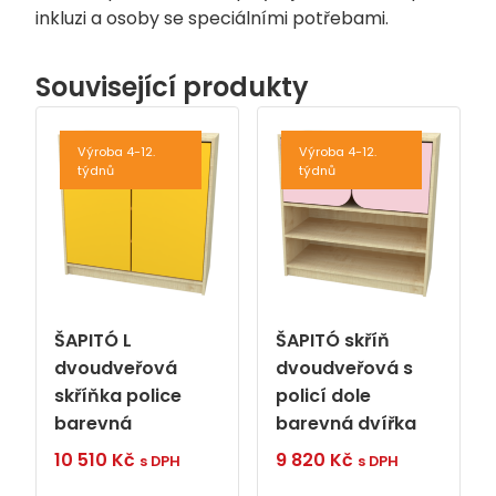
inkluzi a osoby se speciálními potřebami.
Související produkty
Výroba 4-12.
Výroba 4-12.
týdnů
týdnů
ŠAPITÓ L
ŠAPITÓ skříň
dvoudveřová
dvoudveřová s
skříňka police
policí dole
barevná
barevná dvířka
10 510
Kč
9 820
Kč
s DPH
s DPH