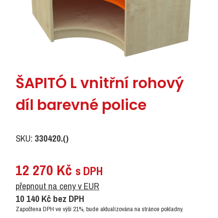
ŠAPITÓ L vnitřní rohový
díl barevné police
SKU:
330420.()
12 270
Kč
s DPH
přepnout na ceny v EUR
10 140
Kč
bez DPH
Započtena DPH ve výši 21%, bude aktualizována na stránce pokladny.