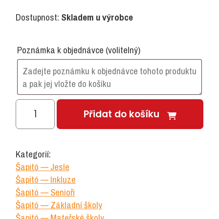
Dostupnost:
Skladem u výrobce
Poznámka k objednávce
(volitelný)
ŠAPITÓ
Přidat do košíku
L
vnitřní
rohový
Kategorií:
díl
Šapitó — Jesle
barevné
Šapitó — Inkluze
police
Šapitó — Senioři
množství
Šapitó — Základní školy
Šapitó — Mateřské školy