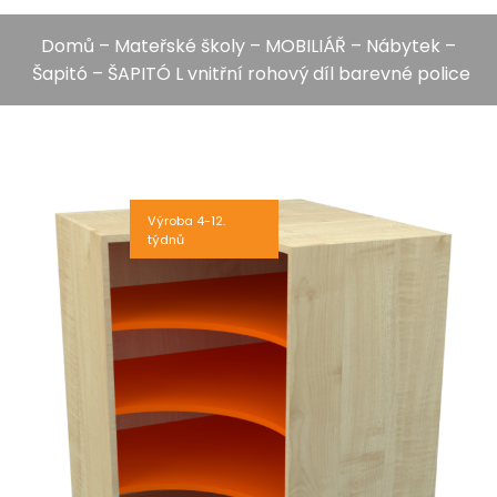
Domů
–
Mateřské školy
–
MOBILIÁŘ
–
Nábytek
–
Šapitó
– ŠAPITÓ L vnitřní rohový díl barevné police
Výroba 4-12.
týdnů