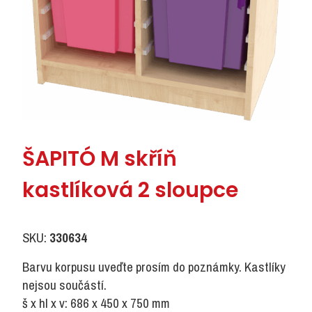
ŠAPITÓ M skříň
kastlíková 2 sloupce
SKU:
330634
Barvu korpusu uveďte prosím do poznámky. Kastlíky
nejsou součástí.
š x hl x v: 686 x 450 x 750 mm