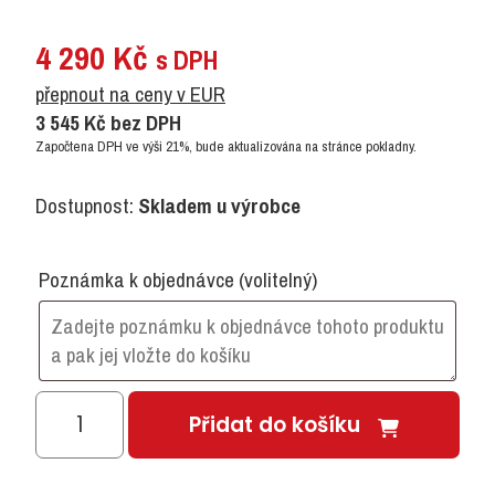
4 290
Kč
s DPH
přepnout na ceny v EUR
3 545
Kč
bez DPH
Započtena DPH ve výši 21%, bude aktualizována na stránce pokladny.
Dostupnost:
Skladem u výrobce
Poznámka k objednávce
(volitelný)
ŠAPITÓ
Přidat do košíku
M
skříň