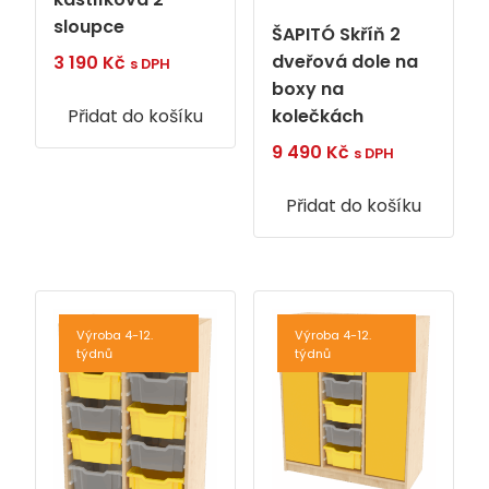
sloupce
ŠAPITÓ Skříň 2
dveřová dole na
3 190
Kč
s DPH
boxy na
kolečkách
Přidat do košíku
9 490
Kč
s DPH
Přidat do košíku
Výroba 4-12.
Výroba 4-12.
týdnů
týdnů