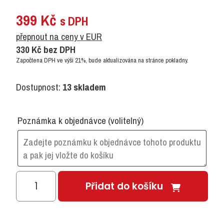
399
Kč
s DPH
přepnout na ceny v EUR
330
Kč
bez DPH
Započtena DPH ve výši 21%, bude aktualizována na stránce pokladny.
Dostupnost:
13 skladem
Poznámka k objednávce
(volitelný)
Správně
Přidat do košíku
přiřaď
geometrické
tvary