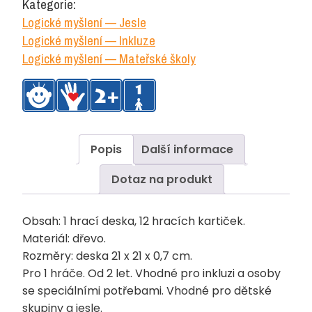
Kategorie:
množství
Logické myšlení — Jesle
Logické myšlení — Inkluze
Logické myšlení — Mateřské školy
Popis
Další informace
Dotaz na produkt
Obsah: 1 hrací deska, 12 hracích kartiček.
Materiál: dřevo.
Rozměry: deska 21 x 21 x 0,7 cm.
Pro 1 hráče. Od 2 let. Vhodné pro inkluzi a osoby
se speciálními potřebami. Vhodné pro dětské
skupiny a jesle.