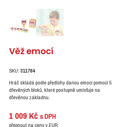
Věž emocí
SKU:
311764
Hráč skládá podle předlohy danou emoci pomocí 5
dřevěných bloků, které postupně umísťuje na
dřevěnou základnu.
1 009
Kč
s DPH
přepnout na ceny v EUR