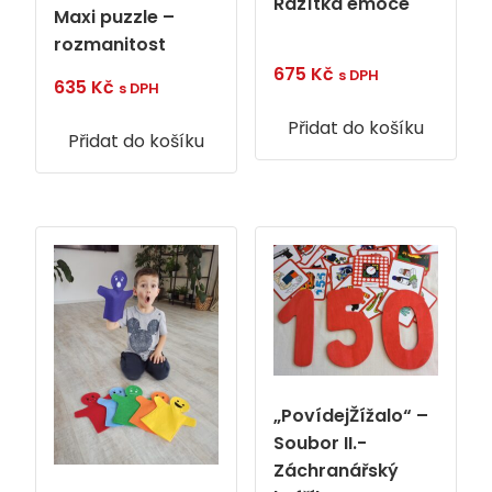
Razítka emoce
Maxi puzzle –
rozmanitost
675
Kč
s DPH
635
Kč
s DPH
Přidat do košíku
Přidat do košíku
„PovídejŽížalo“ –
Soubor II.-
Záchranářský