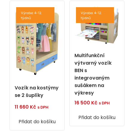
Výroba 4-12.
Výroba 4-12.
týdnů
týdnů
Multifunkční
výtvarný vozík
BEN s
integrovaným
sušákem na
Vozík na kostýmy
výkresy
se 2 šuplíky
16 500
Kč
s DPH
11 660
Kč
s DPH
Přidat do košíku
Přidat do košíku