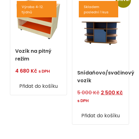
Výroba 4-12.
Skladem
týdnů
poslední 1 kus
Vozík na pitný
režim
4 680
Kč
s DPH
Snídaňovo/svačinový
vozík
Přidat do košíku
Původní
Aktuál
5 000
Kč
2 500
Kč
cena
cena
s DPH
byla:
je:
Přidat do košíku
5
2
000 Kč.
500 Kč