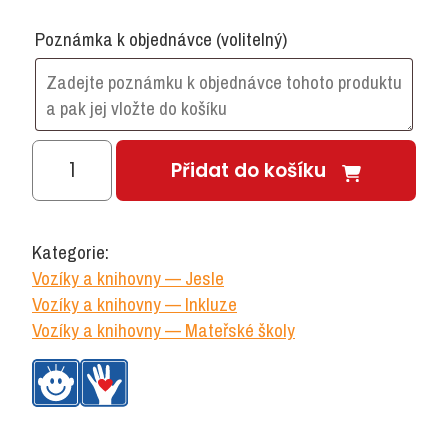
Poznámka k objednávce
(volitelný)
VOZÍK
Přidat do košíku
S
POŘADAČI
barevný
Kategorie:
množství
Vozíky a knihovny — Jesle
Vozíky a knihovny — Inkluze
Vozíky a knihovny — Mateřské školy