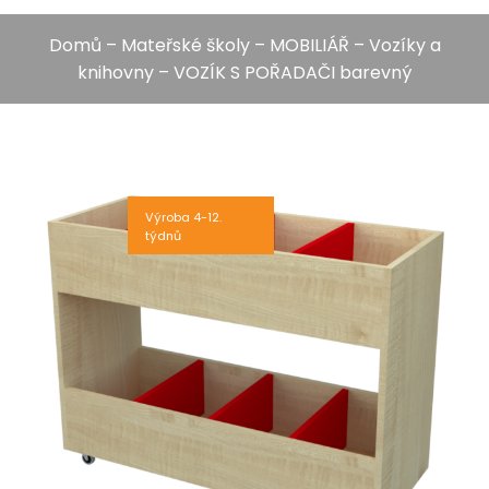
Domů
–
Mateřské školy
–
MOBILIÁŘ
–
Vozíky a
knihovny
– VOZÍK S POŘADAČI barevný
Výroba 4-12.
týdnů