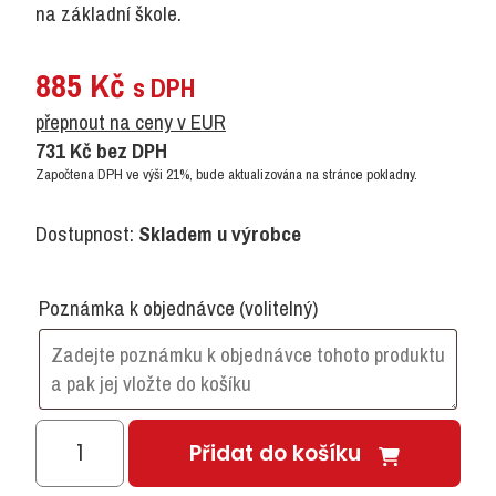
na základní škole.
885
Kč
s DPH
přepnout na ceny v EUR
731
Kč
bez DPH
Započtena DPH ve výši 21%, bude aktualizována na stránce pokladny.
Dostupnost:
Skladem u výrobce
Poznámka k objednávce
(volitelný)
Zábavné
Přidat do košíku
počítání