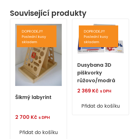
Související produkty
DOPRODEJ!!!
DOPRODEJ!!!
Poslední kusy
Poslední kusy
skladem
skladem
Dusybana 3D
piškvorky
růžovo/modrá
2 369
Kč
s DPH
Šikmý labyrint
Přidat do košíku
2 700
Kč
s DPH
Přidat do košíku