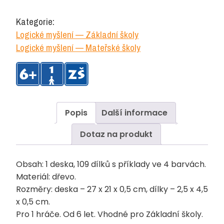
1
-
Kategorie:
20
Logické myšlení — Základní školy
množství
Logické myšlení — Mateřské školy
Popis
Další informace
Dotaz na produkt
Obsah: 1 deska, 109 dílků s příklady ve 4 barvách.
Materiál: dřevo.
Rozměry: deska – 27 x 21 x 0,5 cm, dílky – 2,5 x 4,5
x 0,5 cm.
Pro 1 hráče. Od 6 let. Vhodné pro Základní školy.