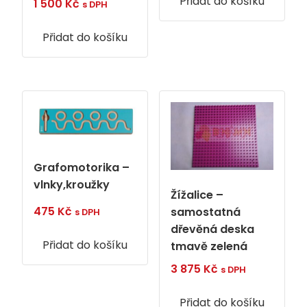
Přidat do košíku
1 500
Kč
s DPH
Přidat do košíku
Grafomotorika –
vlnky,kroužky
Žížalice –
475
Kč
samostatná
s DPH
dřevěná deska
Přidat do košíku
tmavě zelená
3 875
Kč
s DPH
Přidat do košíku