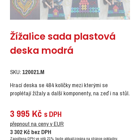
Žížalice sada plastová
deska modrá
SKU:
120021.M
Hrací deska se 484 kolíčky mezi kterými se
proplétají žížaly a další komponenty, na zeď i na stůl.
3 995
Kč
s DPH
přepnout na ceny v EUR
3 302
Kč
bez DPH
Započtena DPH ve výši 21%, bude aktualizována na stránce pokladny.