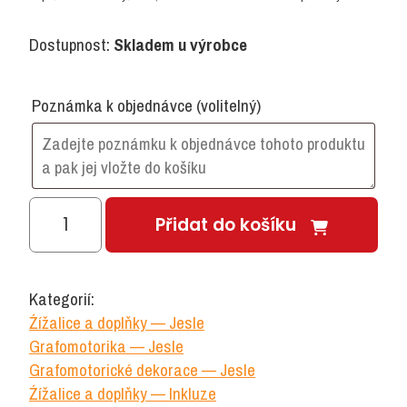
Dostupnost:
Skladem u výrobce
Poznámka k objednávce
(volitelný)
Žížalice
Přidat do košíku
sada
plastová
deska
Kategorií:
modrá
Źížalice a doplňky — Jesle
množství
Grafomotorika — Jesle
Grafomotorické dekorace — Jesle
Źížalice a doplňky — Inkluze