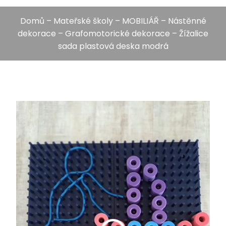
Domů
–
Mateřské školy
–
MOBILIÁŘ
–
Nástěnné
dekorace
–
Grafomotorické dekorace
– Žížalice
sada plastová deska modrá