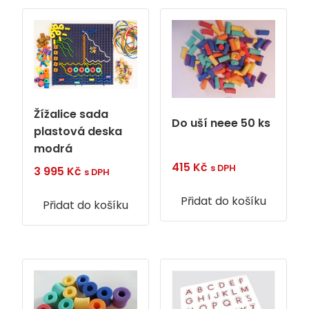
Žížalice sada
Do uší neee 50 ks
plastová deska
modrá
415
Kč
s DPH
3 995
Kč
s DPH
Přidat do košíku
Přidat do košíku