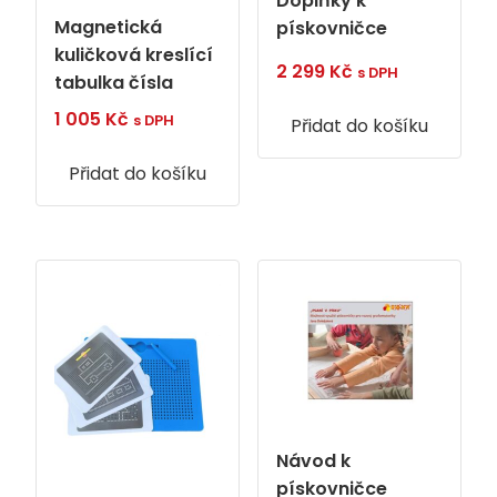
Doplňky k
Magnetická
pískovničce
kuličková kreslící
2 299
Kč
s DPH
tabulka čísla
1 005
Kč
s DPH
Přidat do košíku
Přidat do košíku
Návod k
pískovničce