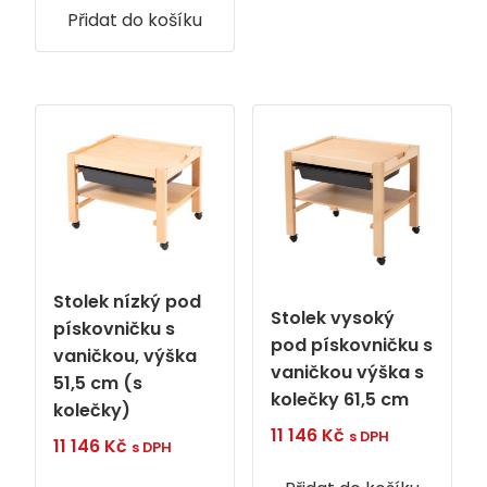
Přidat do košíku
4
3
990 Kč.
990 Kč.
Stolek nízký pod
Stolek vysoký
pískovničku s
pod pískovničku s
vaničkou, výška
vaničkou výška s
51,5 cm (s
kolečky 61,5 cm
kolečky)
11 146
Kč
s DPH
11 146
Kč
s DPH