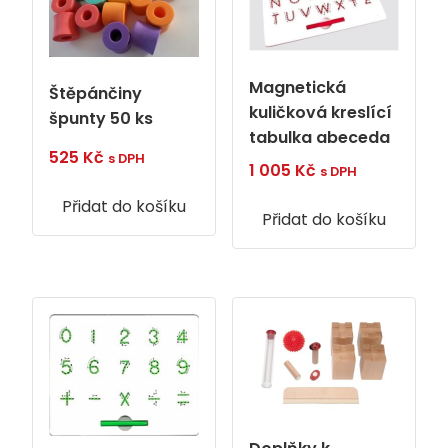
Magnetická
Štěpánčiny
kuličková kreslící
špunty 50 ks
tabulka abeceda
525
Kč
s DPH
1 005
Kč
s DPH
Přidat do košíku
Přidat do košíku