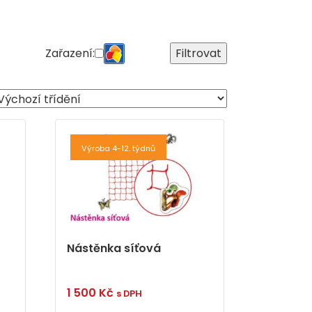
Zařazení:
Filtrovat
Výroba 4-12. týdnů
Nástěnka síťová
1 500
Kč
s DPH