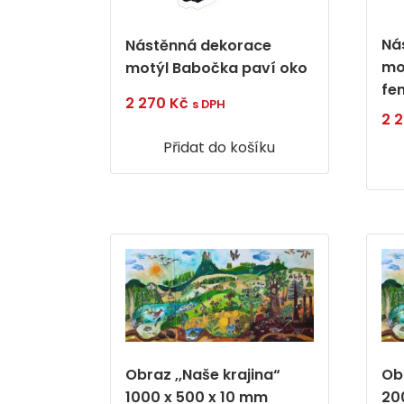
Ná
Nástěnná dekorace
mo
motýl Babočka paví oko
fe
2 270
Kč
s DPH
2 
Přidat do košíku
Obraz ,,Naše krajina“
Obr
1000 x 500 x 10 mm
20