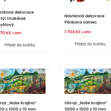
stěnná dekorace
Nástěnná dekorace
týl Otakárek
Pěnkava samec
nyklový
1 703
Kč
s DPH
270
Kč
s DPH
Přidat do košíku
Přidat do košíku
az ,,Naše krajina“
Obraz ,,Naše krajina“
00 x 1000 x 10 mm
3000 x 1500 x 10 mm