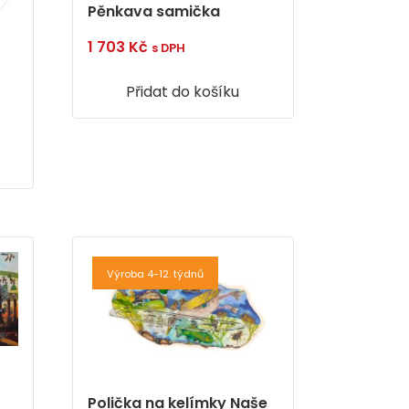
Pěnkava samička
1 703
Kč
s DPH
Přidat do košíku
Výroba 4-12. týdnů
Polička na kelímky Naše