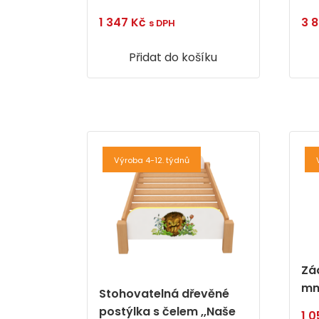
1 347
Kč
3 
s DPH
Přidat do košíku
Výroba 4-12. týdnů
Zá
mm
Stohovatelná dřevěné
postýlka s čelem ,,Naše
1 