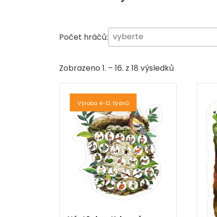
Počet hráčů:
Zobrazeno 1. – 16. z 18 výsledků
Výroba 4-12. týdnů