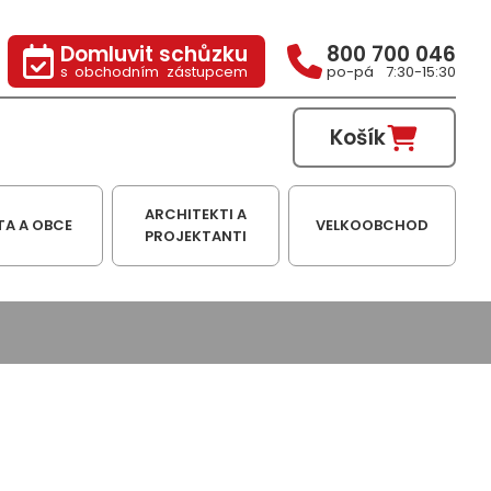
Domluvit schůzku
800 700 046
s obchodním zástupcem
po-pá 7:30-15:30
Košík
ARCHITEKTI A
TA A OBCE
VELKOOBCHOD
PROJEKTANTI