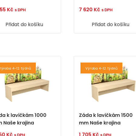
855
Kč
7 620
Kč
s DPH
s DPH
Přidat do košíku
Přidat do košíku
Výroba 4-12. týdnů
Výroba 4-12. týdnů
da k lavičkám 1000
Záda k lavičkám 1500
 Naše krajina
mm Naše krajina
050
Kč
1 705
Kč
s DPH
s DPH