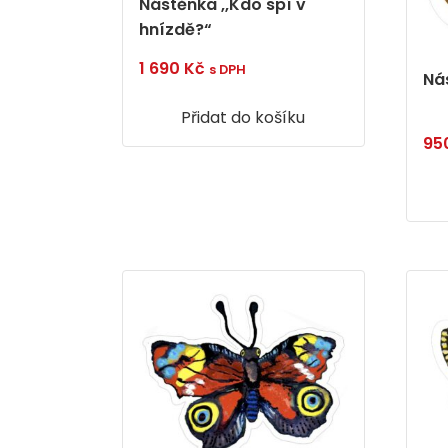
Nástěnka ,,Kdo spí v
hnízdě?“
1 690
Kč
s DPH
Ná
Přidat do košíku
95