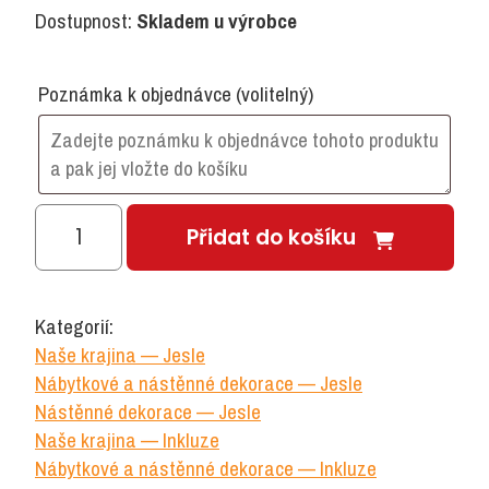
Dostupnost:
Skladem u výrobce
Poznámka k objednávce
(volitelný)
Nástěnná
Přidat do košíku
dekorace
Pěnkava
samička
Kategorií:
množství
Naše krajina — Jesle
Nábytkové a nástěnné dekorace — Jesle
Nástěnné dekorace — Jesle
Naše krajina — Inkluze
Nábytkové a nástěnné dekorace — Inkluze