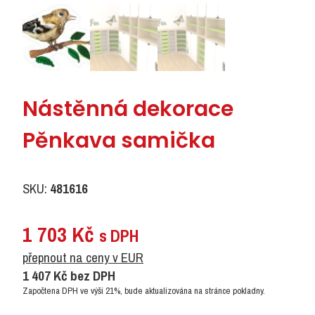
Nástěnná dekorace
Pěnkava samička
SKU:
481616
1 703
Kč
s DPH
přepnout na ceny v EUR
1 407
Kč
bez DPH
Započtena DPH ve výši 21%, bude aktualizována na stránce pokladny.