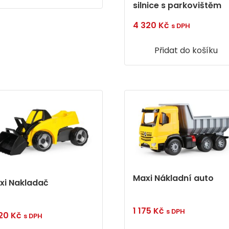
silnice s parkovištěm
4 320
Kč
s DPH
Přidat do košíku
Maxi Nákladní auto
xi Nakladač
1 175
Kč
s DPH
020
Kč
s DPH