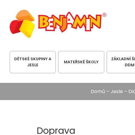
DĚTSKÉ SKUPINY A
ZÁKLADNÍ Š
MATEŘSKÉ ŠKOLY
JESLE
DDM
Domů
–
Jesle
–
Di
Doprava