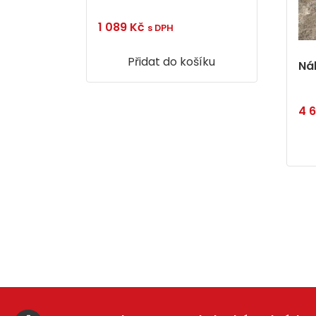
1 089
Kč
s DPH
Přidat do košíku
Ná
4 