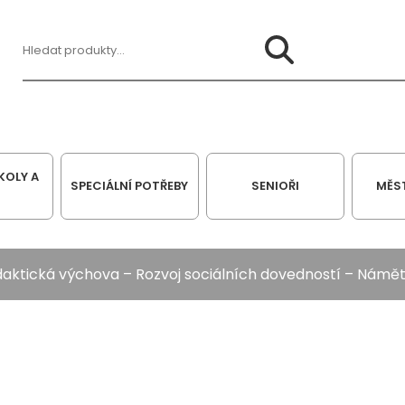
Hledat:
KOLY A
SPECIÁLNÍ POTŘEBY
SENIOŘI
MĚS
daktická výchova
–
Rozvoj sociálních dovedností
–
Námět