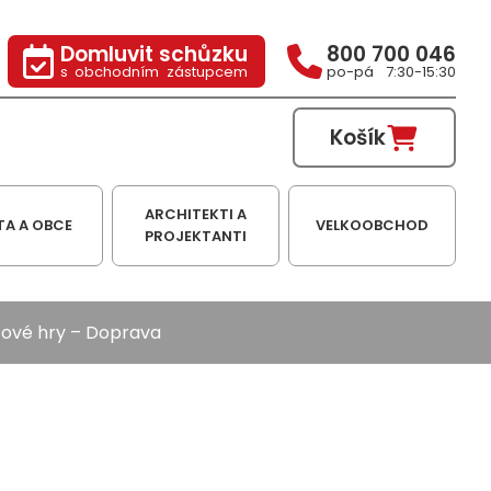
Domluvit schůzku
800 700 046
s obchodním zástupcem
po-pá 7:30-15:30
Košík
ARCHITEKTI A
TA A OBCE
VELKOOBCHOD
PROJEKTANTI
ové hry
– Doprava