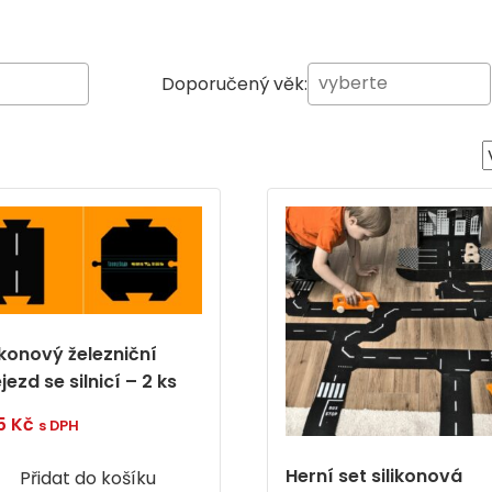
Doporučený věk:
ikonový železniční
jezd se silnicí – 2 ks
5
Kč
s DPH
Herní set silikonová
Přidat do košíku