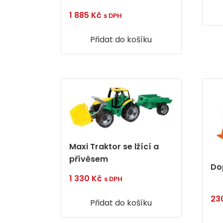
1 885
Kč
s DPH
Přidat do košíku
Maxi Traktor se lžící a
přívěsem
Do
1 330
Kč
s DPH
23
Přidat do košíku