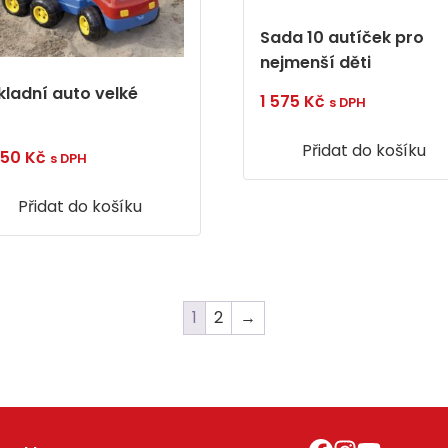
Sada 10 autíček pro
nejmenší děti
kladní auto velké
1 575
Kč
s DPH
Přidat do košíku
650
Kč
s DPH
Přidat do košíku
1
2
→