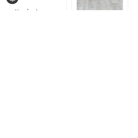
Herní set
silikonová silnice
s parkovištěm
Odrážedlo bagr
se lžící
4 320
Kč
s DPH
3 839
Kč
s DPH
Přidat do košíku
Přidat do košíku
Kontakty
GDPR
Obchodní
Reklamace
podmínky