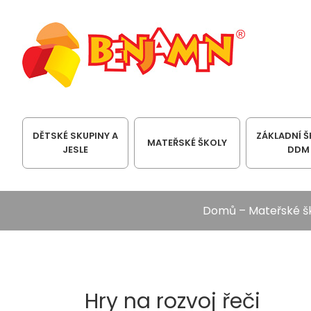
DĚTSKÉ SKUPINY A
ZÁKLADNÍ Š
MATEŘSKÉ ŠKOLY
JESLE
DDM
Domů
–
Mateřské š
Hry na rozvoj řeči