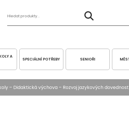
Hledat:
KOLY A
SPECIÁLNÍ POTŘEBY
SENIOŘI
MĚS
koly
–
Didaktická výchova
–
Rozvoj jazykových dovednost