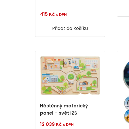
415
Kč
s DPH
Přidat do košíku
Nástěnný motorický
panel – svět IZS
12 039
Kč
s DPH