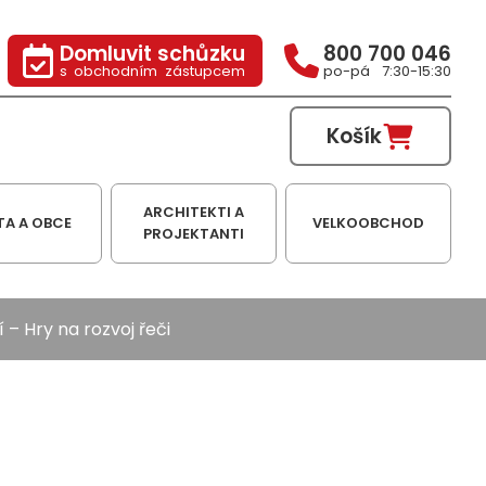
Domluvit schůzku
800 700 046
s obchodním zástupcem
po-pá 7:30-15:30
Košík
ARCHITEKTI A
TA A OBCE
VELKOOBCHOD
PROJEKTANTI
í
– Hry na rozvoj řeči