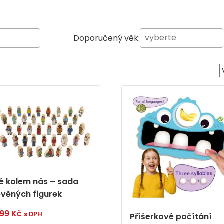
Doporučený věk:
dé kolem nás – sada
evěných figurek
999
Kč
s DPH
Příšerkové počítání