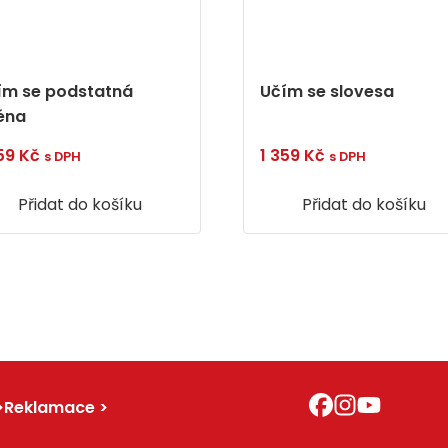
ím se podstatná
Učím se slovesa
éna
359
Kč
1 359
Kč
s DPH
s DPH
Přidat do košíku
Přidat do košíku
Reklamace