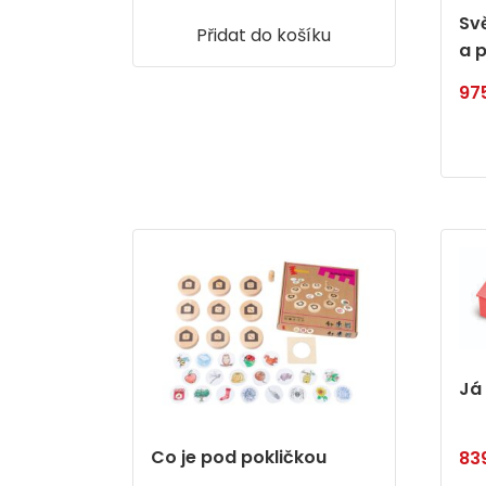
Sv
Přidat do košíku
a 
97
Já
Co je pod pokličkou
83