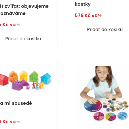
kostky
ět zvířat: objevujeme
poznáváme
579
Kč
s DPH
5
Kč
s DPH
Přidat do košíku
Přidat do košíku
 a mí sousedé
9
Kč
s DPH