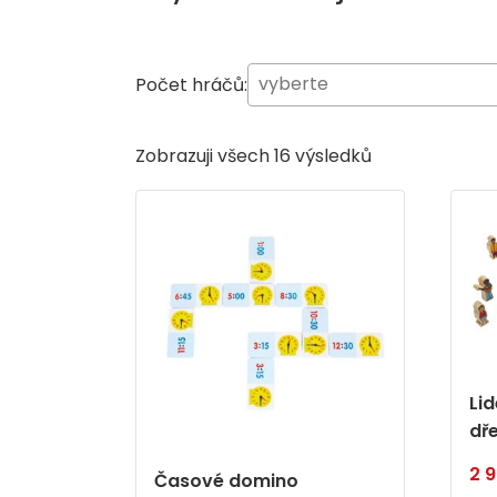
Počet hráčů:
Zobrazuji všech 16 výsledků
Li
dř
2 
Časové domino