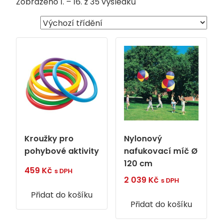
Zobrazeno 1. – 16. z 35 výsledků
Kroužky pro
Nylonový
pohybové aktivity
nafukovací míč Ø
120 cm
459
Kč
s DPH
2 039
Kč
s DPH
Přidat do košíku
Přidat do košíku