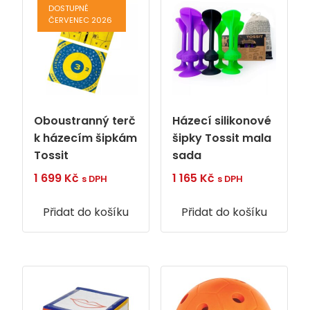
DOSTUPNÉ
ČERVENEC 2026
Oboustranný terč
Házecí silikonové
k házecím šipkám
šipky Tossit mala
Tossit
sada
1 699
Kč
1 165
Kč
s DPH
s DPH
Přidat do košíku
Přidat do košíku