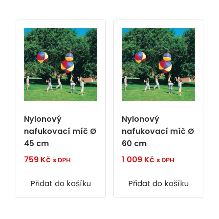
Nylonový
Nylonový
nafukovací míč Ø
nafukovací míč Ø
45 cm
60 cm
759
Kč
1 009
Kč
s DPH
s DPH
Přidat do košíku
Přidat do košíku