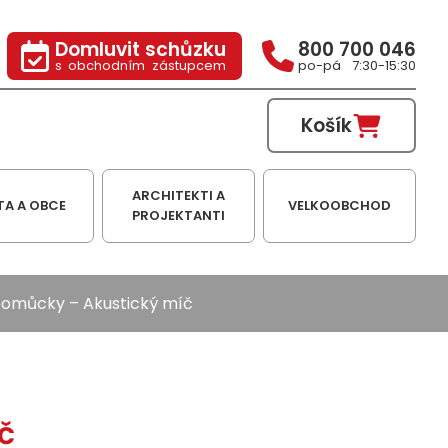
Domluvit schůzku
800 700 046
s obchodním zástupcem
po-pá 7:30-15:30
Košík
ARCHITEKTI A
TA A OBCE
VELKOOBCHOD
PROJEKTANTI
 pomůcky
– Akustický míč
č