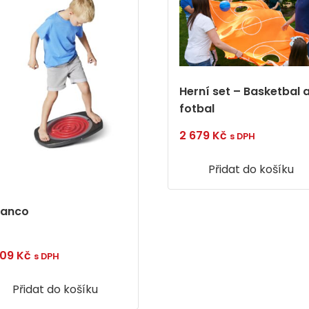
Herní set – Basketbal 
fotbal
2 679
Kč
s DPH
Přidat do košíku
lanco
909
Kč
s DPH
Přidat do košíku