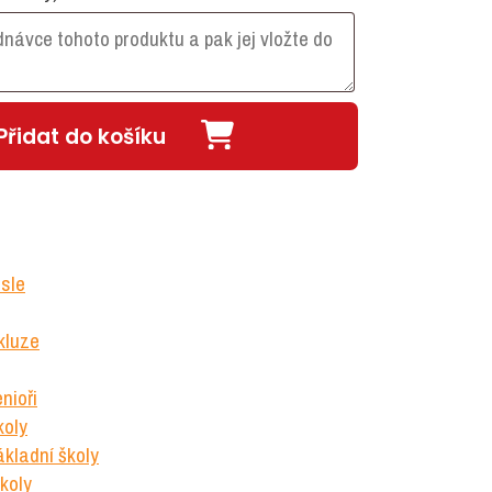
Přidat do košíku
sle
kluze
nioři
koly
kladní školy
koly