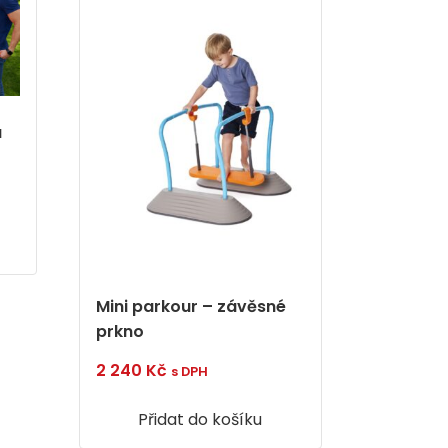
a
Mini parkour – závěsné
prkno
2 240
Kč
s DPH
Přidat do košíku