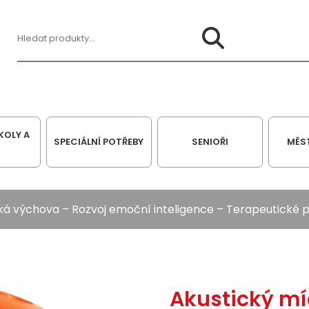
Hledat:
KOLY A
SPECIÁLNÍ POTŘEBY
SENIOŘI
MĚS
cká výchova
–
Rozvoj emoční inteligence
–
Terapeutické
Akustický mí