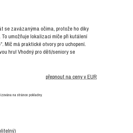
át se zavázanýma očima, protože ho díky
e. To umožňuje lokalizaci míče při kutálení
o“. Míč má praktické otvory pro uchopení.
ou hru! Vhodný pro děti/seniory se
přepnout na ceny v EUR
izována na stránce pokladny.
olitelný)