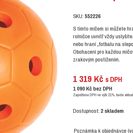
SKU:
552226
S tímto míčem si můžete hr
rolničce uvnitř vždy uslyšít
nebo hraní „fotbalu na slep
Obohacení pro každou míčov
zrakovým postižením.
1 319
Kč
s DPH
1 090
Kč
bez DPH
Započtena DPH ve výši 21%, bude aktual
Dostupnost:
2 skladem
Poznámka k objednávce
(v