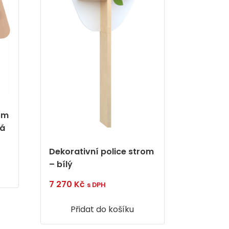
om
vá
Dekorativní police strom
– bílý
7 270
Kč
s DPH
Přidat do košíku