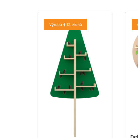
Výroba 4-12. týdnů
De