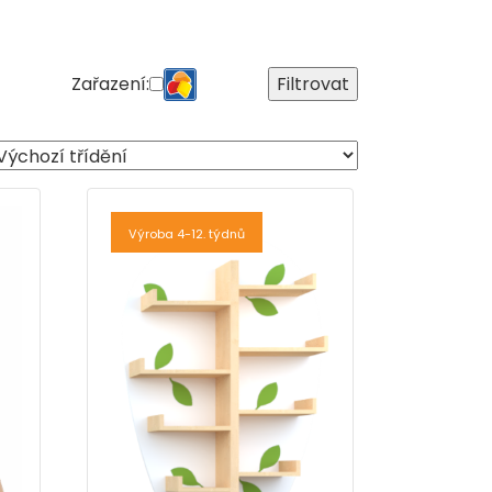
Zařazení:
Filtrovat
Výroba 4-12. týdnů