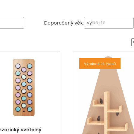
Doporučený věk:
Výroba 4-12. týdnů
nzorický světelný