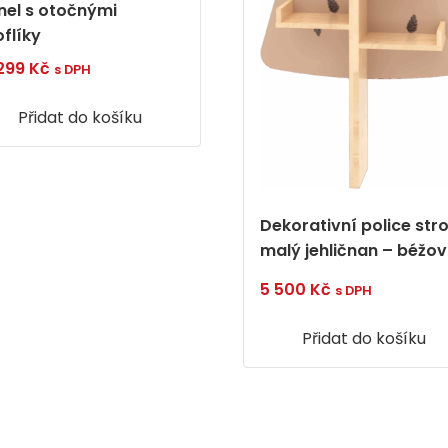
nel s otočnými
oflíky
 299
Kč
s DPH
Přidat do košíku
Dekorativní police str
malý jehličnan – béžo
5 500
Kč
s DPH
Přidat do košíku