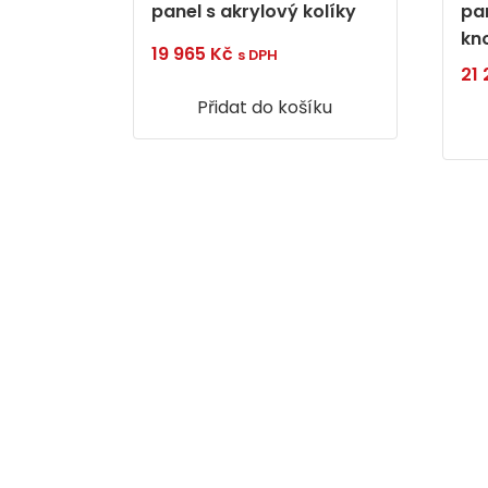
panel s akrylový kolíky
pa
kn
19 965
Kč
s DPH
21
Přidat do košíku