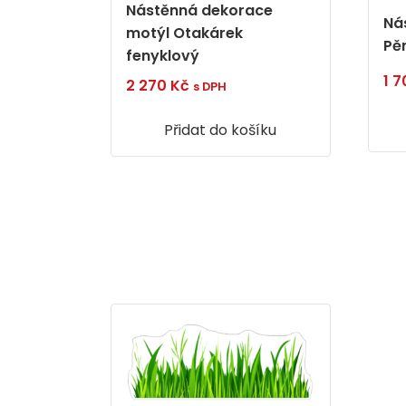
Nástěnná dekorace
Ná
motýl Otakárek
Pě
fenyklový
1 
2 270
Kč
s DPH
Přidat do košíku