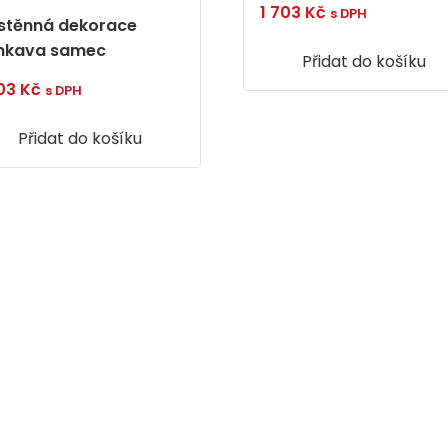
1 703
Kč
s DPH
stěnná dekorace
nkava samec
Přidat do košíku
703
Kč
s DPH
Přidat do košíku