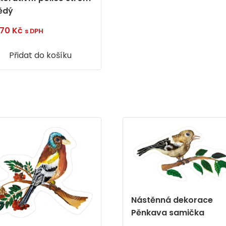
ědý
270
Kč
s DPH
Přidat do košíku
Nástěnná dekorace
Pěnkava samička