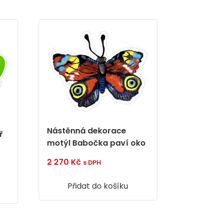
Nástěnná dekorace
ř
motýl Babočka paví oko
2 270
Kč
s DPH
Přidat do košíku