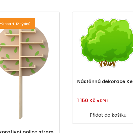
Výroba 4-12. týdnů
Nástěnná dekorace Ke
1 150
Kč
s DPH
Přidat do košíku
korativní police strom