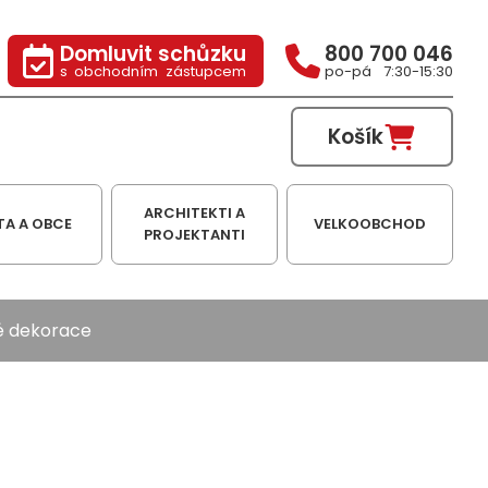
Domluvit schůzku
800 700 046
s obchodním zástupcem
po-pá 7:30-15:30
Košík
ARCHITEKTI A
TA A OBCE
VELKOOBCHOD
PROJEKTANTI
é dekorace