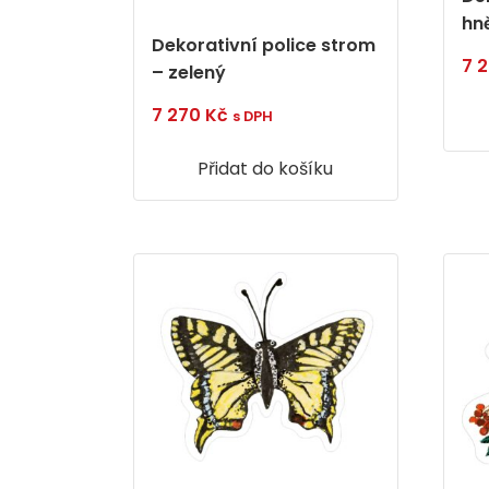
hn
Dekorativní police strom
7 
– zelený
7 270
Kč
s DPH
Přidat do košíku