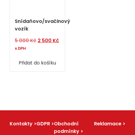
Snídaňovo/svačinový
vozík
Původní
Aktuální
5 000
Kč
2 500
Kč
cena
cena
s DPH
byla:
je:
Přidat do košíku
5
2
000 Kč.
500 Kč.
Kontakty
GDPR
Obchodní
Reklamace
podmínky