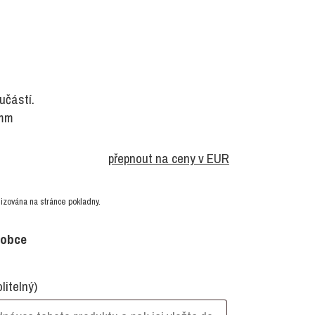
učástí.
 mm
přepnout na ceny v EUR
izována na stránce pokladny.
robce
olitelný)