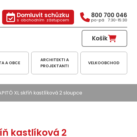
Domluvit schůzku
800 700 046
s obchodním zástupcem
po-pá 7:30-15:30
Košík
ARCHITEKTI A
TA A OBCE
VELKOOBCHOD
PROJEKTANTI
PITÓ XL skříň kastlíková 2 sloupce
íň kastlíková 2