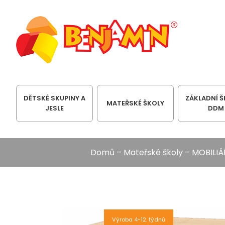
DĚTSKÉ SKUPINY A
ZÁKLADNÍ Š
MATEŘSKÉ ŠKOLY
JESLE
DDM
Domů
–
Mateřské školy
–
MOBILIÁ
Výroba 4-12. týdnů