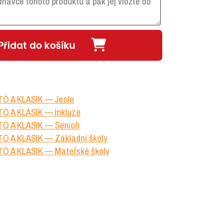
Přidat do košíku
ITÓ A KLASIK — Jesle
ITÓ A KLASIK — Inkluze
ITÓ A KLASIK — Senioři
ITÓ A KLASIK — Základní školy
ITÓ A KLASIK — Mateřské školy