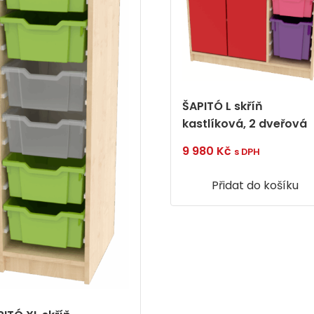
ŠAPITÓ L skříň
kastlíková, 2 dveřová
9 980
Kč
s DPH
Přidat do košíku