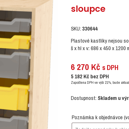
sloupce
SKU:
330644
Plastové kastlíky nejsou so
š x hl x v: 686 x 450 x 1200
6 270
Kč
s DPH
5 182
Kč
bez DPH
Započtena DPH ve výši 21%, bude aktual
Dostupnost:
Skladem u vý
Poznámka k objednávce
(v