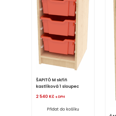
ŠAPITÓ M skříň
kastlíková 1 sloupec
2 540
Kč
s DPH
Přidat do košíku