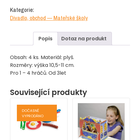
–
Kategorie:
Červená
Divadlo, obchod — Mateřské školy
Karkulka
množství
Popis
Dotaz na produkt
Obsah: 4 ks. Materiál: plyš.
Rozměry: výška 10,5-11 cm.
Pro 1 – 4 hráčů. Od 3let
Související produkty
DOČASNĚ
VYPRODÁNO