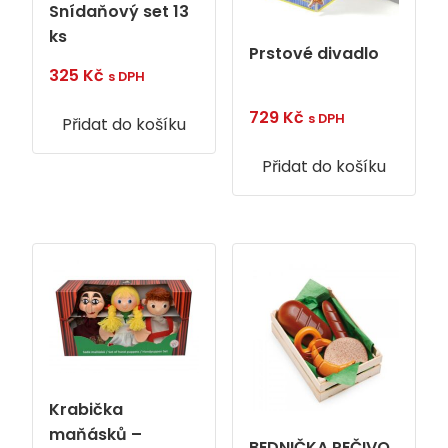
Snídaňový set 13
ks
Prstové divadlo
325
Kč
s DPH
729
Kč
s DPH
Přidat do košíku
Přidat do košíku
Krabička
maňásků –
BEDNIČKA PEČIVO