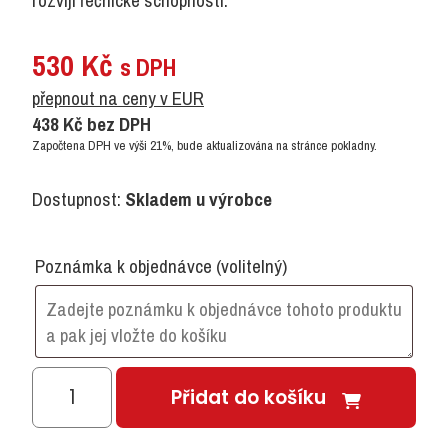
rozvíjí řečnické schopnosti.
530
Kč
s DPH
přepnout na ceny v EUR
438
Kč
bez DPH
Započtena DPH ve výši 21%, bude aktualizována na stránce pokladny.
Dostupnost:
Skladem u výrobce
Poznámka k objednávce
(volitelný)
Set
Přidat do košíku
prstových
maňásků