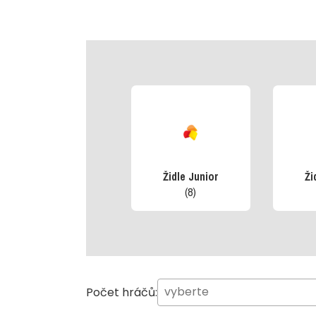
Židle Junior
Ži
(8)
Počet hráčů: