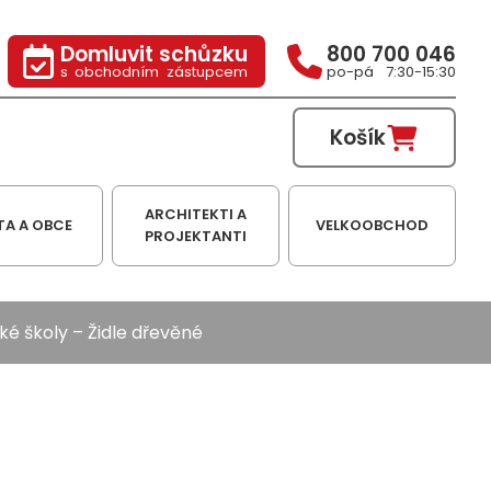
Domluvit schůzku
800 700 046
s obchodním zástupcem
po-pá 7:30-15:30
Košík
ARCHITEKTI A
TA A OBCE
VELKOOBCHOD
PROJEKTANTI
ké školy
– Židle dřevěné