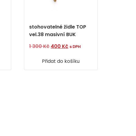
stohovatelné židle TOP
vel.38 masivní BUK
í
Původní
Aktuální
1 300
Kč
400
Kč
s DPH
cena
cena
Přidat do košíku
byla:
je:
.
1
400 Kč.
300 Kč.