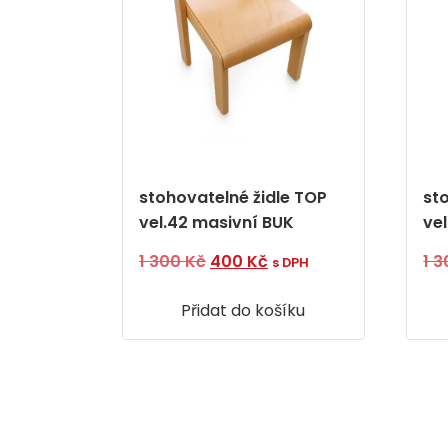
stohovatelné židle TOP
st
vel.42 masivní BUK
ve
Původní
Aktuální
1 300
Kč
400
Kč
1 
s DPH
cena
cena
Přidat do košíku
byla:
je:
1
400 Kč.
300 Kč.