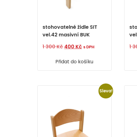
stohovatelné židle SIT
st
vel.42 masivní BUK
ve
Původní
Aktuální
1 300
Kč
400
Kč
1 
s DPH
cena
cena
Přidat do košíku
byla:
je:
1
400 Kč.
300 Kč.
Sleva!