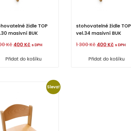
ohovatelné židle TOP
stohovatelné židle TOP
l.30 masivní BUK
vel.34 masivní BUK
Původní
Aktuální
Původní
Aktuáln
300
Kč
400
Kč
1 300
Kč
400
Kč
s DPH
s DPH
cena
cena
cena
cena
Přidat do košíku
byla:
je:
Přidat do košíku
byla:
je:
1
400 Kč.
1
400 Kč
300 Kč.
300 Kč.
Sleva!