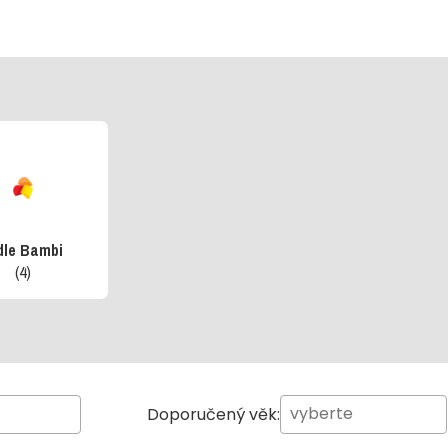
dle Bambi
(4)
Doporučený věk: