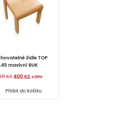
ohovatelné židle TOP
l.45 masivní BUK
Původní
Aktuální
300
Kč
400
Kč
s DPH
cena
cena
Přidat do košíku
byla:
je:
1
400 Kč.
300 Kč.